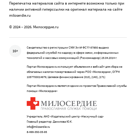
Перепечатка материалов сайта в интернете возможна только при
наличии активной гиперссылки на оригинал материала на сайте
miloserdie.ru
© 2024 – 2026. Милосердие.ru
Свидетельство о регистрации СМИ Эл № ФС77-57850 выдано
16+
федеральной службой по надзору в сфере связи, информационных
технологий и массовых коммуникаций (Роскомнадзор) 25.04.2014 г.
Портал Милосердие.ru использует объявления и веб-сайт для сбора не
облагаемых налогом пожертвований через РОО «Милосердие», ОГРН
1057700014679, Целевое финансирование (010), (140), (171)
Портал Милосердие.ru является одним из проектов Православной службы
помощи «Милосердие»
Учредитель: АНО «Издательский центр «Нескучный сад»
Главный редактор: Данилова Ю.К.
info@miloserdie.ru
8-499-350-05-95