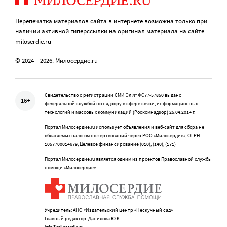
Перепечатка материалов сайта в интернете возможна только при
наличии активной гиперссылки на оригинал материала на сайте
miloserdie.ru
© 2024 – 2026. Милосердие.ru
Свидетельство о регистрации СМИ Эл № ФС77-57850 выдано
16+
федеральной службой по надзору в сфере связи, информационных
технологий и массовых коммуникаций (Роскомнадзор) 25.04.2014 г.
Портал Милосердие.ru использует объявления и веб-сайт для сбора не
облагаемых налогом пожертвований через РОО «Милосердие», ОГРН
1057700014679, Целевое финансирование (010), (140), (171)
Портал Милосердие.ru является одним из проектов Православной службы
помощи «Милосердие»
Учредитель: АНО «Издательский центр «Нескучный сад»
Главный редактор: Данилова Ю.К.