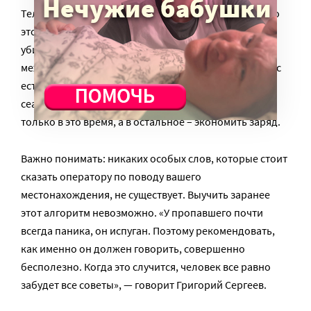
Телефон надо держать в тепле. Особенно актуально
это зимой, поэтому, закончив разговор, сразу
убирайте мобильник под одежду. В промежутках
между разговорами его можно выключать. Если у вас
есть с собой часы, вы можете назначать очередной
сеанс связи с поисковиками и включать аппарат
только в это время, а в остальное – экономить заряд.
Важно понимать: никаких особых слов, которые стоит
сказать оператору по поводу вашего
местонахождения, не существует. Выучить заранее
этот алгоритм невозможно. «У пропавшего почти
всегда паника, он испуган. Поэтому рекомендовать,
как именно он должен говорить, совершенно
бесполезно. Когда это случится, человек все равно
забудет все советы», — говорит Григорий Сергеев.