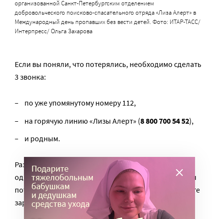
организованной Санкт-Петербургским отделением
добровольческого поисково-спасательного отряда «Лиза Алерт» в
Международный день пропавших без вести детей. Фото: ИТАР-ТАСС/
Интерпресс/ Ольга Захарова
Если вы поняли, что потерялись, необходимо сделать
3 звонка:
по уже упомянутому номеру 112,
на горячую линию «Лизы Алерт» (
8 800 700 54 52
),
и родным.
Разговор с родственниками должен быть
однократным и коротким – просто сообщите, что вы
потерялись, не вдавайтесь в подробности и берегите
заряд телефона.