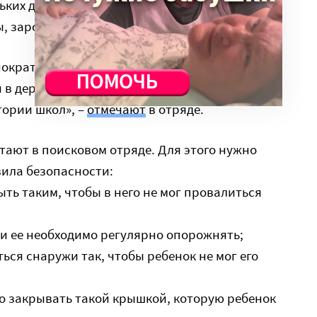
ких детей – открытые во дворах и на улицах
ы, заросшие пожарные пруды.
ократно участвовали в поисках детей,
в деревенских туалетах. «Вдвойне чудовищно,
тории школ», –
отмечают
в отряде.
тают в поисковом отряде. Для этого нужно
ила безопасности:
ть таким, чтобы в него не мог провалиться
 и ее необходимо регулярно опорожнять;
ться снаружи так, чтобы ребенок не мог его
о закрывать такой крышкой, которую ребенок