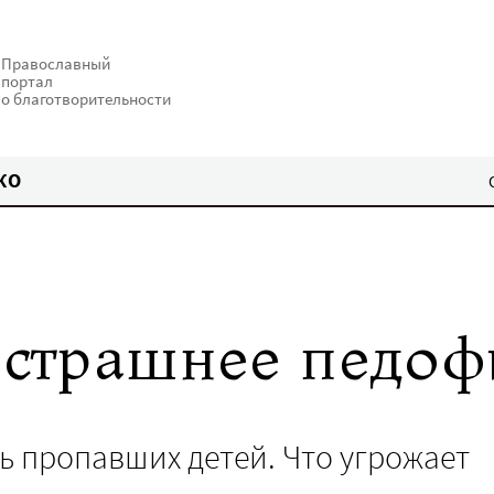
Православный
портал
о благотворительности
КО
т страшнее педоф
ь пропавших детей. Что угрожает