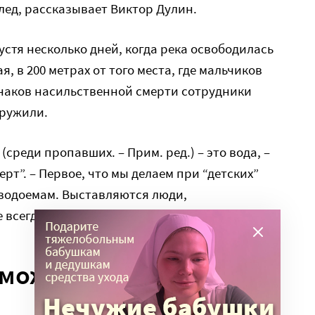
лед, рассказывает Виктор Дулин.
устя несколько дней, когда река освободилась
ая, в 200 метрах от того места, где мальчиков
знаков насильственной смерти сотрудники
аружили.
среди пропавших. – Прим. ред.) – это вода, –
рт”. – Первое, что мы делаем при “детских”
 водоемам. Выставляются люди,
 всегда понятно, дошел ли ребенок до воды».
может быть опасна