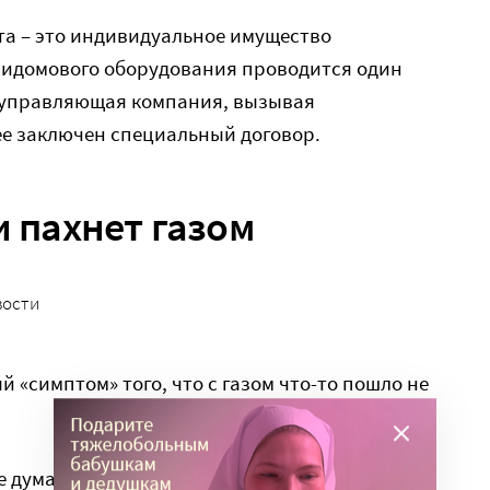
ита – это индивидуальное имущество
ридомового оборудования проводится один
е управляющая компания, вызывая
ее заключен специальный договор.
и пахнет газом
вости
 «симптом» того, что с газом что-то пошло не
е думайте, что вам показалось, звоните по