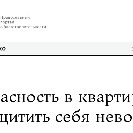
Православный
портал
о благотворительности
КО
асность в кварти
щитить себя нев