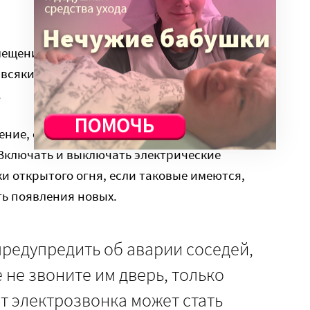
мещение. Звонить из загазованной квартиры
а всякий случай лучше взять документы, деньги
.
ение, стоит открыть окна, по возможности
 Включать и выключать электрические
 открытого огня, если таковые имеются,
ть появления новых.
предупредить об аварии соседей,
е не звоните им дверь, только
от электрозвонка может стать