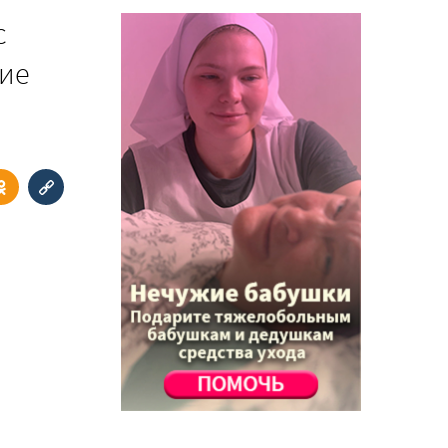
с
ние