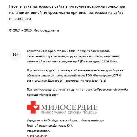
Перепечатка материалов сайта в интернете возможна только при
наличии активной гиперссылки на оригинал материала на сайте
miloserdie.ru
© 2024 – 2026. Милосердие.ru
Свидетельство о регистрации СМИ Эл № ФС77-57850 выдано
16+
федеральной службой по надзору в сфере связи, информационных
технологий и массовых коммуникаций (Роскомнадзор) 25.04.2014 г.
Портал Милосердие.ru использует объявления и веб-сайт для сбора не
облагаемых налогом пожертвований через РОО «Милосердие», ОГРН
1057700014679, Целевое финансирование (010), (140), (171)
Портал Милосердие.ru является одним из проектов Православной службы
помощи «Милосердие»
Учредитель: АНО «Издательский центр «Нескучный сад»
Главный редактор: Данилова Ю.К.
info@miloserdie.ru
8-499-350-05-95