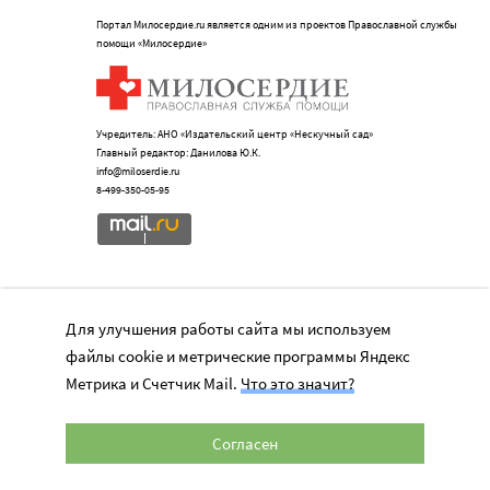
Портал Милосердие.ru является одним из проектов Православной службы
помощи «Милосердие»
Учредитель: АНО «Издательский центр «Нескучный сад»
Главный редактор: Данилова Ю.К.
info@miloserdie.ru
8-499-350-05-95
Портал
Для улучшения работы сайта мы используем
Наши партнеры
файлы cookie и метрические программы Яндекс
Метрика и Счетчик Mail.
Что это значит?
Мы в соц.сетях
Согласен
Официально