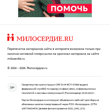
Перепечатка материалов сайта в интернете возможна только при
наличии активной гиперссылки на оригинал материала на сайте
miloserdie.ru
© 2024 – 2026. Милосердие.ru
Свидетельство о регистрации СМИ Эл № ФС77-57850 выдано
16+
федеральной службой по надзору в сфере связи, информационных
технологий и массовых коммуникаций (Роскомнадзор) 25.04.2014 г.
Портал Милосердие.ru использует объявления и веб-сайт для сбора не
облагаемых налогом пожертвований через РОО «Милосердие», ОГРН
1057700014679, Целевое финансирование (010), (140), (171)