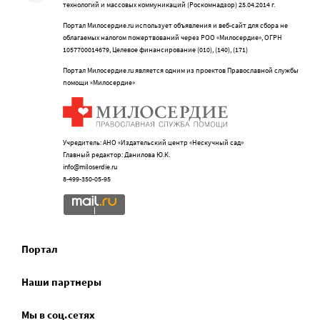
технологий и массовых коммуникаций (Роскомнадзор) 25.04.2014 г.
Портал Милосердие.ru использует объявления и веб-сайт для сбора не
облагаемых налогом пожертвований через РОО «Милосердие», ОГРН
1057700014679, Целевое финансирование (010), (140), (171)
Портал Милосердие.ru является одним из проектов Православной службы
помощи «Милосердие»
Учредитель: АНО «Издательский центр «Нескучный сад»
Главный редактор: Данилова Ю.К.
info@miloserdie.ru
8-499-350-05-95
Портал
Наши партнеры
Мы в соц.сетях