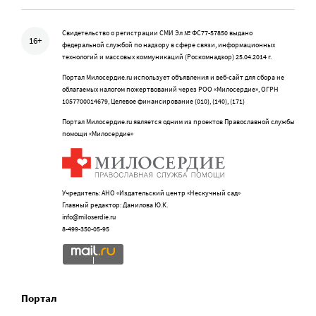
Свидетельство о регистрации СМИ Эл № ФС77-57850 выдано
16+
федеральной службой по надзору в сфере связи, информационных
технологий и массовых коммуникаций (Роскомнадзор) 25.04.2014 г.
Портал Милосердие.ru использует объявления и веб-сайт для сбора не
облагаемых налогом пожертвований через РОО «Милосердие», ОГРН
1057700014679, Целевое финансирование (010), (140), (171)
Портал Милосердие.ru является одним из проектов Православной службы
помощи «Милосердие»
Учредитель: АНО «Издательский центр «Нескучный сад»
Главный редактор: Данилова Ю.К.
info@miloserdie.ru
8-499-350-05-95
Портал