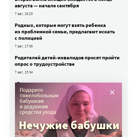
августа — начале сентября
7 авг, 19:25
Родных, которые могут взять ребенка
из проблемной семьи, предлагают искать
с полицией
7 авг, 17:06
Родителей детей-инвалидов просят пройти
опрос о трудоустройстве
7 авг, 15:34
«Энхерту» от рака груди включили
в перечень жизненно важных препаратов
7 авг, 15:15
НКО часто рискуют нарушить закон
о персональных данных. Как этого
избежать?
7 авг, 13:13