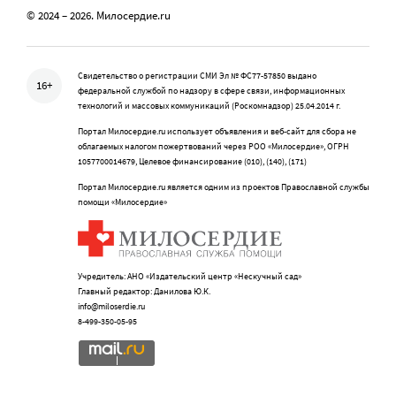
© 2024 – 2026. Милосердие.ru
Свидетельство о регистрации СМИ Эл № ФС77-57850 выдано
16+
федеральной службой по надзору в сфере связи, информационных
технологий и массовых коммуникаций (Роскомнадзор) 25.04.2014 г.
Портал Милосердие.ru использует объявления и веб-сайт для сбора не
облагаемых налогом пожертвований через РОО «Милосердие», ОГРН
1057700014679, Целевое финансирование (010), (140), (171)
Портал Милосердие.ru является одним из проектов Православной службы
помощи «Милосердие»
Учредитель: АНО «Издательский центр «Нескучный сад»
Главный редактор: Данилова Ю.К.
info@miloserdie.ru
8-499-350-05-95