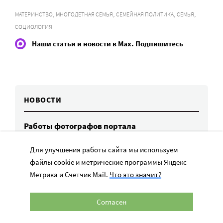
,
,
,
,
МАТЕРИНСТВО
МНОГОДЕТНАЯ СЕМЬЯ
СЕМЕЙНАЯ ПОЛИТИКА
СЕМЬЯ
СОЦИОЛОГИЯ
Наши статьи и новости в Max. Подпишитесь
НОВОСТИ
Работы фотографов портала
«Милосердие.ru» представят на выставке
в Переславле-Залесском
Для улучшения работы сайта мы используем
6 авг, 16:03
файлы cookie и метрические программы Яндекс
Метрика и Счетчик Mail.
Что это значит?
МЧС предупреждает москвичей о грозе
и буре
Согласен
6 авг, 15:55
Победители олимпиад заняли большинство