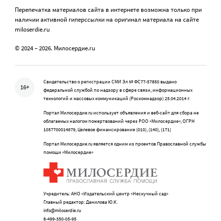
Перепечатка материалов сайта в интернете возможна только при
наличии активной гиперссылки на оригинал материала на сайте
miloserdie.ru
© 2024 – 2026. Милосердие.ru
Свидетельство о регистрации СМИ Эл № ФС77-57850 выдано
16+
федеральной службой по надзору в сфере связи, информационных
технологий и массовых коммуникаций (Роскомнадзор) 25.04.2014 г.
Портал Милосердие.ru использует объявления и веб-сайт для сбора не
облагаемых налогом пожертвований через РОО «Милосердие», ОГРН
1057700014679, Целевое финансирование (010), (140), (171)
Портал Милосердие.ru является одним из проектов Православной службы
помощи «Милосердие»
Учредитель: АНО «Издательский центр «Нескучный сад»
Главный редактор: Данилова Ю.К.
info@miloserdie.ru
8-499-350-05-95