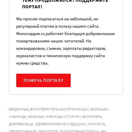
ПОРТАЛ!
Мы просим подписаться на небольшой, но
регулярный платеж в пользу нашего сайта.
Милосердие.ru работает благодаря добровольным
пожертвованиям наших читателей. На
командировки, съемки, зарплаты редакторов,
журналистов и техническую поддержку сайта
нужны средства.
ПОМОЧЬ ПОРТАЛУ
,
,
БЕЗДОМНЫЕ
БЛАГОТВОРИТЕЛЬНЫЕ ОРГАНИЗАЦИИ
БОЛЬНЫЕ И
,
,
,
ИНВАЛИДЫ
БОЛЬНЫЕ, ИНВАЛИДЫ И СТАРИКИ
ВОЛОНТЕРЫ
,
,
,
ДОБРОВОЛЬЦЫ
ЗДРАВООХРАНЕНИЕ И МЕДИЦИНА
ЛИЧНОСТЬ
,
,
,
,
ОБЕЗБОЛИВАНИЕ
ОНКОЛОГИЯ
ПАЛЛИАТИВНАЯ ПОМОЩЬ
РАК