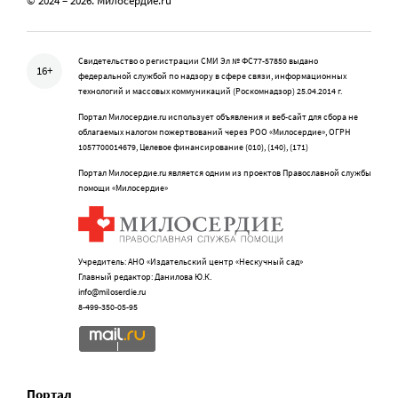
© 2024 – 2026. Милосердие.ru
Свидетельство о регистрации СМИ Эл № ФС77-57850 выдано
16+
федеральной службой по надзору в сфере связи, информационных
технологий и массовых коммуникаций (Роскомнадзор) 25.04.2014 г.
Портал Милосердие.ru использует объявления и веб-сайт для сбора не
облагаемых налогом пожертвований через РОО «Милосердие», ОГРН
1057700014679, Целевое финансирование (010), (140), (171)
Портал Милосердие.ru является одним из проектов Православной службы
помощи «Милосердие»
Учредитель: АНО «Издательский центр «Нескучный сад»
Главный редактор: Данилова Ю.К.
info@miloserdie.ru
8-499-350-05-95
Портал