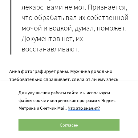
лекарствами не мог. Признается,
что обрабатывал их собственной
мочой и водкой, думал, поможет.
Документов нет, их
восстанавливают.
Анна фотографирует раны. Мужчина довольно
требовательно спрашивает, сделают ли ему здесь
медицинский полис. Ирина поясняет, что прием ведут
Для улучшения работы сайта мы используем
волонтеры благотворительной организации, а полис
файлы cookie и метрические программы Яндекс
могут сделать только в поликлинике.
Метрика и Счетчик Mail.
Что это значит?
И вдруг этот измученный человек меняет тон, почти
Согласен
по-детски жалуется, что боль бывает просто
невыносимой. Тогда Ирина терпеливо и ласково