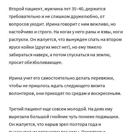
Второй пациент, мужчина лет 35–40, держится
требовательно и не слишком дружелюбно, от
вопросов уходит. Ирина говорит с ним вежливо, но
настойчиво и строго. На ногах у него раны и язвы, ноги
распухли. Он жалуется, что вынужден спать на втором
ярусе койки (других мест нет), но ему тяжело
забираться наверх, а потом спускаться на землю,
просит обезболивающее.
Ирина учит его самостоятельно делать перевязки,
чтобы не пришлось ждать следующего визита
волонтеров, они приходят по средам и воскресеньям.
Третий пациент еще совсем молодой. На днях ему
вырезали большой гнойник чуть пониже подмышки.
Он жалуется, что нарыв зрел полтора года и
высасывал из организма все силы. Осмотрев и