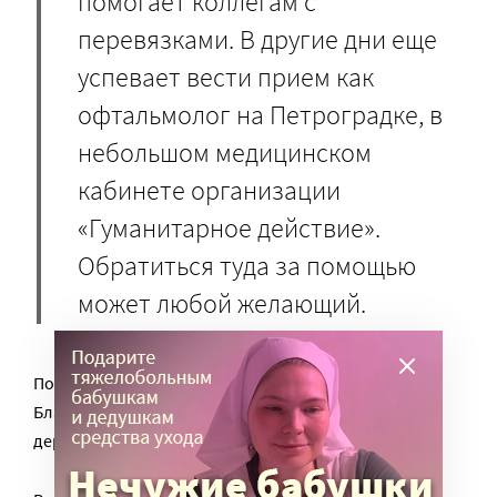
помогает коллегам с
перевязками. В другие дни еще
успевает вести прием как
офтальмолог на Петроградке, в
небольшом медицинском
кабинете организации
«Гуманитарное действие».
Обратиться туда за помощью
может любой желающий.
Помимо Анны, там работают и другие волонтеры
Благотворительной больницы – гинеколог,
дерматолог, хирург.