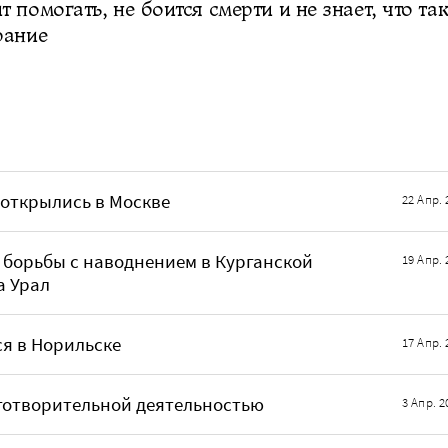
 помогать, не боится смерти и не знает, что та
рание
открылись в Москве
22 Апр. 
 борьбы с наводнением в Курганской
19 Апр. 
а Урал
я в Норильске
17 Апр. 
готворительной деятельностью
3 Апр. 2