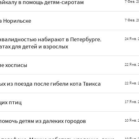
Байкалу в помощь детям-сиротам
7 Фев. 2
в Норильске
7 Фев. 2
нвалидностью набирают в Петербурге.
24 Янв. 
атах для детей и взрослых
ие хосписы
22 Янв. 
 из поезда после гибели кота Твикса
22 Янв. 
щих птиц
17 Янв. 
помочь детям из далеких городов
10 Янв. 
10 Янв. 