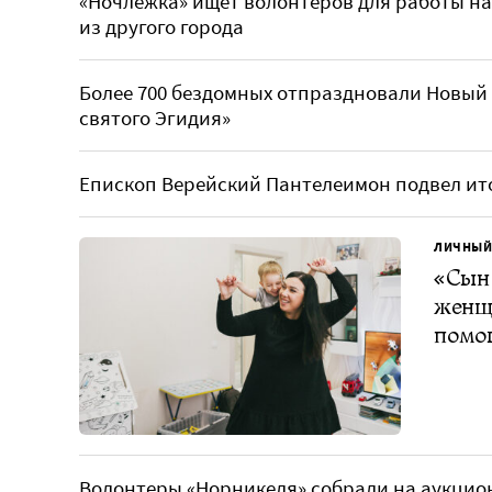
«Ночлежка» ищет волонтеров для работы на
из другого города
Более 700 бездомных отпраздновали Новый 
святого Эгидия»
Епископ Верейский Пантелеимон подвел ито
ЛИЧНЫЙ
«Сын 
женщи
помог
Волонтеры «Норникеля» собрали на аукцион