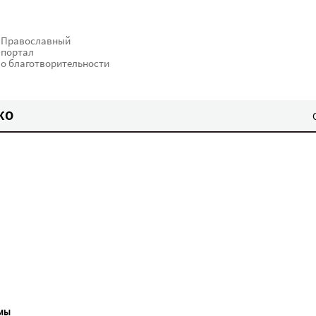
Православный
портал
о благотворительности
КО
МЫ