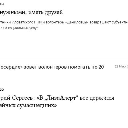
МЫ
нужными, иметь друзей
отники Иловатского ПНИ и волонтеры «Даниловцы» возвращают субъектн
елям социальных услуг
осердие» зовет волонтеров помогать по 20
22 Мар. 
ВО
рий Сергеев: «В „ЛизаАлерт“ все держится
дейных сумасшедших»