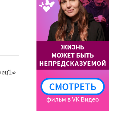
орецЪ»