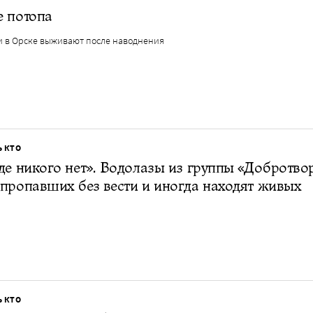
е потопа
и в Орске выживают после наводнения
Ь КТО
де никого нет». Водолазы из группы «Добротв
пропавших без вести и иногда находят живых
Ь КТО