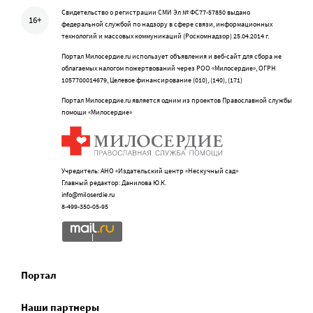
Свидетельство о регистрации СМИ Эл № ФС77-57850 выдано
16+
федеральной службой по надзору в сфере связи, информационных
технологий и массовых коммуникаций (Роскомнадзор) 25.04.2014 г.
Портал Милосердие.ru использует объявления и веб-сайт для сбора не
облагаемых налогом пожертвований через РОО «Милосердие», ОГРН
1057700014679, Целевое финансирование (010), (140), (171)
Портал Милосердие.ru является одним из проектов Православной службы
помощи «Милосердие»
Учредитель: АНО «Издательский центр «Нескучный сад»
Главный редактор: Данилова Ю.К.
info@miloserdie.ru
8-499-350-05-95
Портал
Наши партнеры