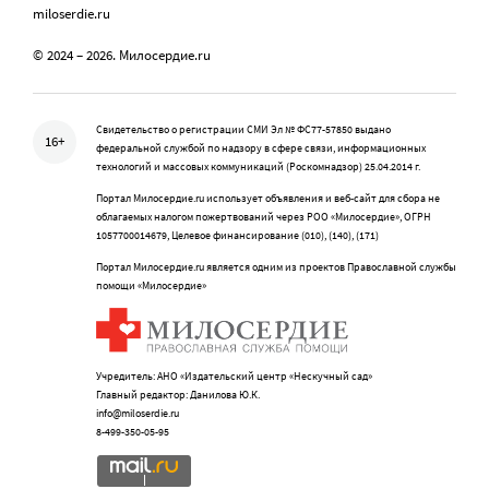
miloserdie.ru
© 2024 – 2026. Милосердие.ru
Свидетельство о регистрации СМИ Эл № ФС77-57850 выдано
16+
федеральной службой по надзору в сфере связи, информационных
технологий и массовых коммуникаций (Роскомнадзор) 25.04.2014 г.
Портал Милосердие.ru использует объявления и веб-сайт для сбора не
облагаемых налогом пожертвований через РОО «Милосердие», ОГРН
1057700014679, Целевое финансирование (010), (140), (171)
Портал Милосердие.ru является одним из проектов Православной службы
помощи «Милосердие»
Учредитель: АНО «Издательский центр «Нескучный сад»
Главный редактор: Данилова Ю.К.
info@miloserdie.ru
8-499-350-05-95