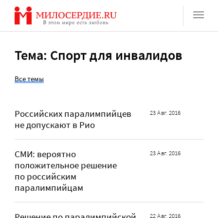
Перейти
к
содержанию
Тема: Спорт для инвалидов
Все темы
Российских паралимпийцев
23 Авг. 2016
не допускают в Рио
СМИ: вероятно
23 Авг. 2016
положительное решение
по российским
паралимпийцам
Решение по паралимпийской
22 Авг. 2016