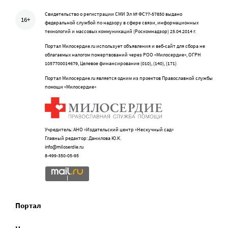
Свидетельство о регистрации СМИ Эл № ФС77-57850 выдано
16+
федеральной службой по надзору в сфере связи, информационных
технологий и массовых коммуникаций (Роскомнадзор) 25.04.2014 г.
Портал Милосердие.ru использует объявления и веб-сайт для сбора не
облагаемых налогом пожертвований через РОО «Милосердие», ОГРН
1057700014679, Целевое финансирование (010), (140), (171)
Портал Милосердие.ru является одним из проектов Православной службы
помощи «Милосердие»
Учредитель: АНО «Издательский центр «Нескучный сад»
Главный редактор: Данилова Ю.К.
info@miloserdie.ru
8-499-350-05-95
Портал