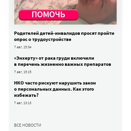
Родных, которые могут взять ребенка
из проблемной семьи, предлагают искать
с полицией
7 авг, 17:06
Родителей детей-инвалидов просят пройти
опрос о трудоустройстве
7 авг, 15:34
«Энхерту» от рака груди включили
в перечень жизненно важных препаратов
7 авг, 15:15
НКО часто рискуют нарушить закон
о персональных данных. Как этого
избежать?
7 авг, 13:13
ВСЕ НОВОСТИ