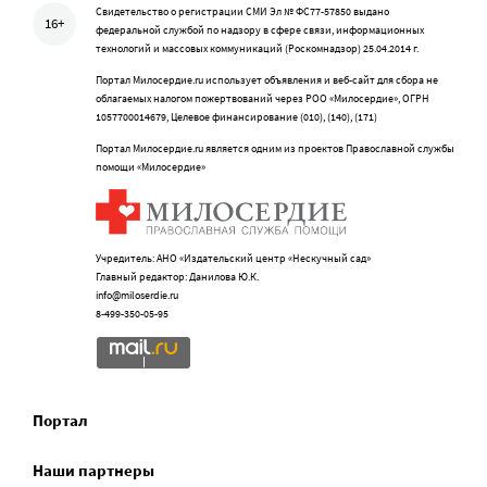
Свидетельство о регистрации СМИ Эл № ФС77-57850 выдано
16+
федеральной службой по надзору в сфере связи, информационных
технологий и массовых коммуникаций (Роскомнадзор) 25.04.2014 г.
Портал Милосердие.ru использует объявления и веб-сайт для сбора не
облагаемых налогом пожертвований через РОО «Милосердие», ОГРН
1057700014679, Целевое финансирование (010), (140), (171)
Портал Милосердие.ru является одним из проектов Православной службы
помощи «Милосердие»
Учредитель: АНО «Издательский центр «Нескучный сад»
Главный редактор: Данилова Ю.К.
info@miloserdie.ru
8-499-350-05-95
Портал
Наши партнеры