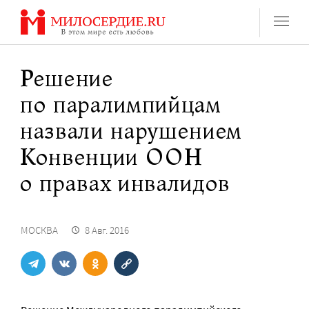
Перейти
к
содержанию
Решение
по паралимпийцам
назвали нарушением
Конвенции ООН
о правах инвалидов
МОСКВА
8 Авг. 2016