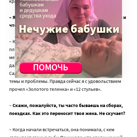
красками.
– Я знаю, ты увлекаешься компьютерными играми и
чтением. У тебя сейчас на это времени хватает?
– Компьютерные игры, наверное, ушли на второй
план. А вот читать я стараюсь не смотря на то, что у
меня есть и более важные дела. Книжку не убираю
далеко в ящик. Один из любимых писателей – это
Салтыков-Щедрин. Мне близка русская классика, ее
темы и проблемы. Правда сейчас я с удовольствием
прочел «Золотого теленка» и «12 стульев».
–
Скажи, пожалуйста, ты часто бываешь на сборах,
поездках. Как это переносит твоя жена. Не скучает?
– Когда начали встречаться, она понимала, с кем