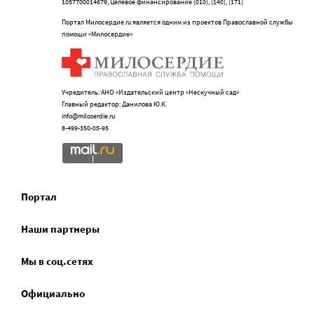
1057700014679, Целевое финансирование (010), (140), (171)
Портал Милосердие.ru является одним из проектов Православной службы
помощи «Милосердие»
Учредитель: АНО «Издательский центр «Нескучный сад»
Главный редактор: Данилова Ю.К.
info@miloserdie.ru
8-499-350-05-95
Портал
Наши партнеры
Мы в соц.сетях
Официально