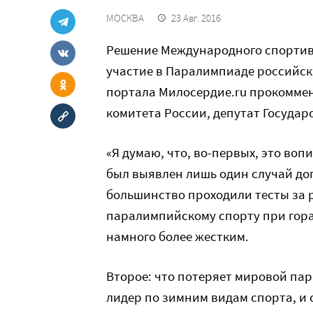
МОСКВА
23 Авг. 2016
Решение Международного спортивно
участие в Паралимпиаде российск
портала Милосердие.ru прокомме
комитета России, депутат Госуда
«Я думаю, что, во-первых, это во
был выявлен лишь один случай д
большинство проходили тесты за р
паралимпийскому спорту при гора
намного более жестким.
Второе: что потеряет мировой па
лидер по зимним видам спорта, и 