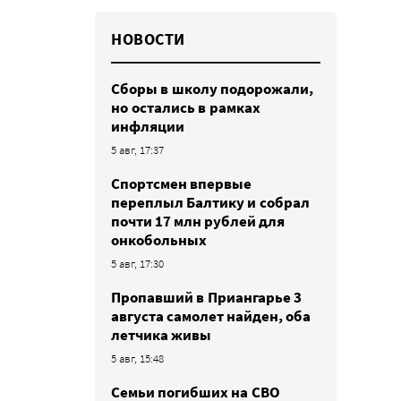
НОВОСТИ
Сборы в школу подорожали,
но остались в рамках
инфляции
5 авг, 17:37
Спортсмен впервые
переплыл Балтику и собрал
почти 17 млн рублей для
онкобольных
5 авг, 17:30
Пропавший в Приангарье 3
августа самолет найден, оба
летчика живы
5 авг, 15:48
Семьи погибших на СВО