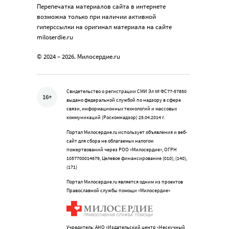
Перепечатка материалов сайта в интернете
возможна только при наличии активной
гиперссылки на оригинал материала на сайте
miloserdie.ru
© 2024 – 2026. Милосердие.ru
Свидетельство о регистрации СМИ Эл № ФС77-57850
16+
выдано федеральной службой по надзору в сфере
связи, информационных технологий и массовых
коммуникаций (Роскомнадзор) 25.04.2014 г.
Портал Милосердие.ru использует объявления и веб-
сайт для сбора не облагаемых налогом
пожертвований через РОО «Милосердие», ОГРН
1057700014679, Целевое финансирование (010), (140),
(171)
Портал Милосердие.ru является одним из проектов
Православной службы помощи «Милосердие»
Учредитель: АНО «Издательский центр «Нескучный