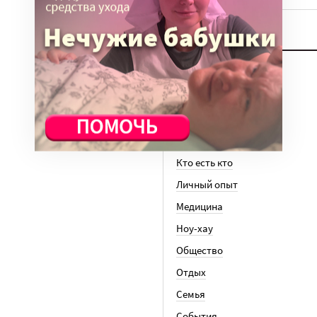
ТЕМЫ
Вера
Законы
История
Колонки
Кто есть кто
Личный опыт
Медицина
Ноу-хау
Общество
Отдых
Семья
События