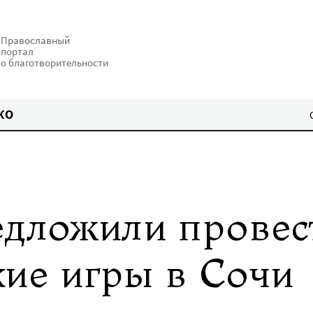
Православный
портал
о благотворительности
КО
едложили провес
ие игры в Сочи