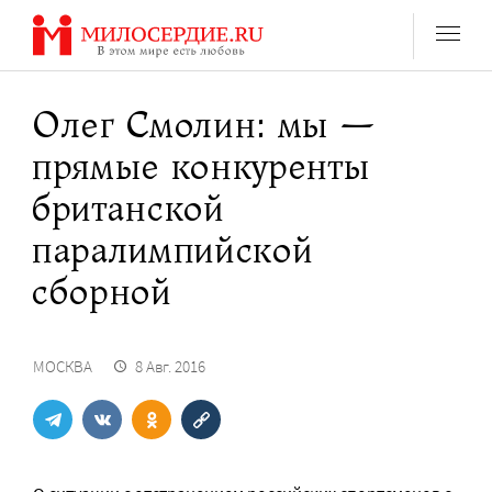
Перейти
к
содержанию
Олег Смолин: мы —
прямые конкуренты
британской
паралимпийской
сборной
МОСКВА
8 Авг. 2016