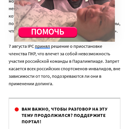
моей точки зрения, это абсурд. Естественно, мы
немедленно будем обращаться в Лозаннский суд,
который недавно уже выносил решение в пользу
пострадавших российских спортсменов, мы убеждены,
что еще не вечер. За справедливость надо бороться».
7 августа IPC
принял
решение о приостановке
членства ПКР, что влечет за собой невозможность
участия российской команды в Паралимпиаде. Запрет
касается всех российских спортсменов-инвалидов, вне
зависимости от того, подозреваются ли они в
применении допинга.
ВАМ ВАЖНО, ЧТОБЫ РАЗГОВОР НА ЭТУ
ТЕМУ ПРОДОЛЖИЛСЯ? ПОДДЕРЖИТЕ
ПОРТАЛ!