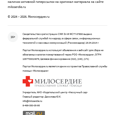
наличии активной гиперссылки на оригинал материала на сайте
miloserdie.ru
© 2024 – 2026. Милосердие.ru
Свидетельство о регистрации СМИ Эл № ФС77-57850 выдано
16+
федеральной службой по надзору в сфере связи, информационных
технологий и массовых коммуникаций (Роскомнадзор) 25.04.2014 г.
Портал Милосердие.ru использует объявления и веб-сайт для сбора не
облагаемых налогом пожертвований через РОО «Милосердие», ОГРН
1057700014679, Целевое финансирование (010), (140), (171)
Портал Милосердие.ru является одним из проектов Православной службы
помощи «Милосердие»
Учредитель: АНО «Издательский центр «Нескучный сад»
Главный редактор: Данилова Ю.К.
info@miloserdie.ru
8-499-350-05-95