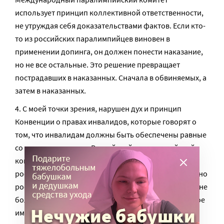
использует принцип коллективной ответственности,
не утруждая себя доказательствами фактов. Если кто-
то из российских паралимпийцев виновен в
применении допинга, он должен понести наказание,
но не все остальные. Это решение превращает
пострадавших в наказанных. Сначала в обвиняемых, а
затем в наказанных.
С моей точки зрения, нарушен дух и принцип
Конвенции о правах инвалидов, которые говорят о
том, что инвалидам должны быть обеспечены равные
со здоровыми права. Российский паралимпийский
комитет несомненно виноват никак не больше
российского Олимпийского комитета, соответственно
российские спортсмены-инвалиды виноваты никак не
больше здоровых спортсменов, а наказание, которое
им выносится, несомненно тяжелее. И, повторю, с