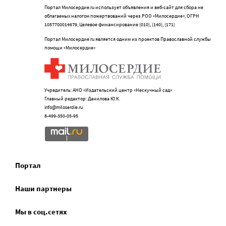
Портал Милосердие.ru использует объявления и веб-сайт для сбора не
облагаемых налогом пожертвований через РОО «Милосердие», ОГРН
1057700014679, Целевое финансирование (010), (140), (171)
Портал Милосердие.ru является одним из проектов Православной службы
помощи «Милосердие»
Учредитель: АНО «Издательский центр «Нескучный сад»
Главный редактор: Данилова Ю.К.
info@miloserdie.ru
8-499-350-05-95
Портал
Наши партнеры
Мы в соц.сетях