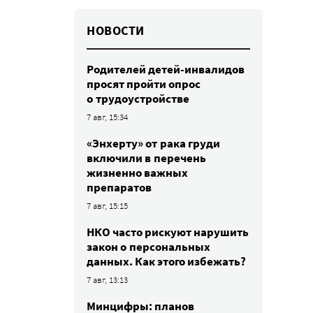
НОВОСТИ
Родителей детей-инвалидов
просят пройти опрос
о трудоустройстве
7 авг, 15:34
«Энхерту» от рака груди
включили в перечень
жизненно важных
препаратов
7 авг, 15:15
НКО часто рискуют нарушить
закон о персональных
данных. Как этого избежать?
7 авг, 13:13
Минцифры: планов