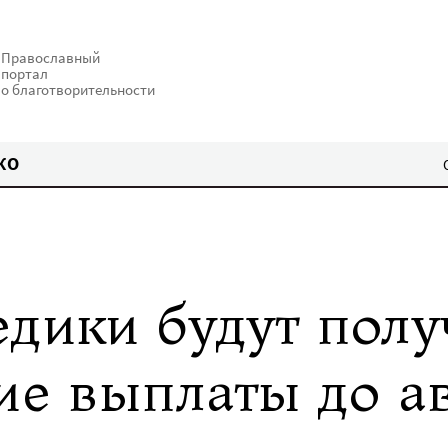
Православный
портал
о благотворительности
КО
дики будут полу
е выплаты до ав