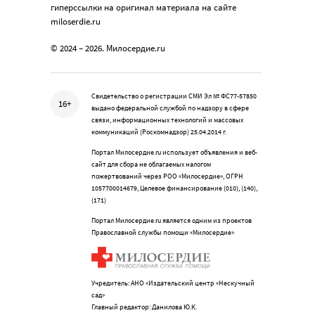
гиперссылки на оригинал материала на сайте
miloserdie.ru
© 2024 – 2026. Милосердие.ru
Свидетельство о регистрации СМИ Эл № ФС77-57850
16+
выдано федеральной службой по надзору в сфере
связи, информационных технологий и массовых
коммуникаций (Роскомнадзор) 25.04.2014 г.
Портал Милосердие.ru использует объявления и веб-
сайт для сбора не облагаемых налогом
пожертвований через РОО «Милосердие», ОГРН
1057700014679, Целевое финансирование (010), (140),
(171)
Портал Милосердие.ru является одним из проектов
Православной службы помощи «Милосердие»
Учредитель: АНО «Издательский центр «Нескучный
сад»
Главный редактор: Данилова Ю.К.