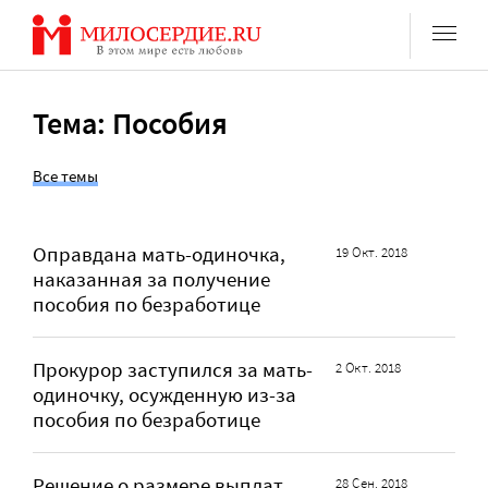
Перейти
к
содержанию
Тема: Пособия
Все темы
Оправдана мать-одиночка,
19 Окт. 2018
наказанная за получение
пособия по безработице
Прокурор заступился за мать-
2 Окт. 2018
одиночку, осужденную из-за
пособия по безработице
Решение о размере выплат
28 Сен. 2018