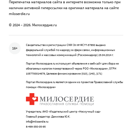
Перепечатка материалов сайта в интернете возможна только при
наличии активной гиперссылки на оригинал материала на сайте
miloserdie.ru
© 2024 – 2026. Милосердие.ru
Свидетельство о регистрации СМИ Эл № ФС77-57850 выдано
16+
федеральной службой по надзору в сфере связи, информационных
технологий и массовых коммуникаций (Роскомнадзор) 25.04.2014 г.
Портал Милосердие.ru использует объявления и веб-сайт для сбора не
облагаемых налогом пожертвований через РОО «Милосердие», ОГРН
1057700014679, Целевое финансирование (010), (140), (171)
Портал Милосердие.ru является одним из проектов Православной службы
помощи «Милосердие»
Учредитель: АНО «Издательский центр «Нескучный сад»
Главный редактор: Данилова Ю.К.
info@miloserdie.ru
8-499-350-05-95