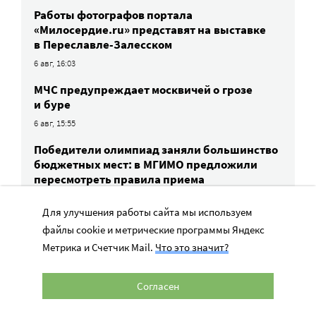
Работы фотографов портала
«Милосердие.ru» представят на выставке
в Переславле-Залесском
6 авг, 16:03
МЧС предупреждает москвичей о грозе
и буре
6 авг, 15:55
Победители олимпиад заняли большинство
бюджетных мест: в МГИМО предложили
пересмотреть правила приема
6 авг, 14:44
Для улучшения работы сайта мы используем
Улучшить питание заключенных намерен
файлы cookie и метрические программы Яндекс
Минюст
Метрика и Счетчик Mail.
Что это значит?
6 авг, 13:19
Обязать самозанятых платить пенсионные
Согласен
взносы предлагают профсоюзы