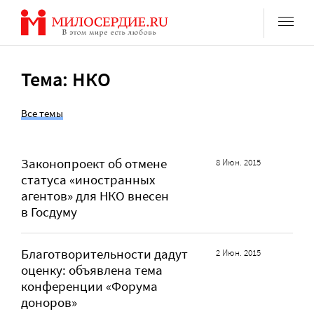
Перейти
к
содержанию
Тема: НКО
Все темы
Законопроект об отмене
8 Июн. 2015
статуса «иностранных
агентов» для НКО внесен
в Госдуму
Благотворительности дадут
2 Июн. 2015
оценку: объявлена тема
конференции «Форума
доноров»