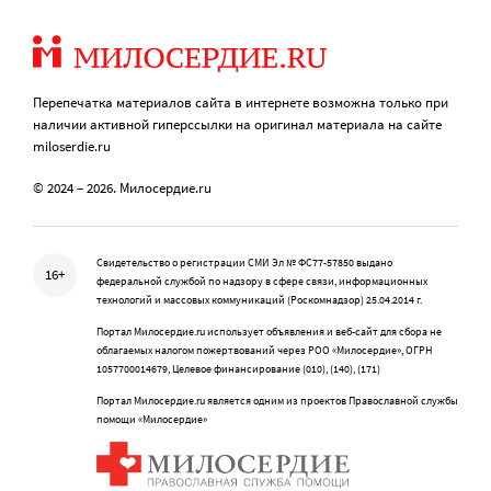
Перепечатка материалов сайта в интернете возможна только при
наличии активной гиперссылки на оригинал материала на сайте
miloserdie.ru
© 2024 – 2026. Милосердие.ru
Свидетельство о регистрации СМИ Эл № ФС77-57850 выдано
16+
федеральной службой по надзору в сфере связи, информационных
технологий и массовых коммуникаций (Роскомнадзор) 25.04.2014 г.
Портал Милосердие.ru использует объявления и веб-сайт для сбора не
облагаемых налогом пожертвований через РОО «Милосердие», ОГРН
1057700014679, Целевое финансирование (010), (140), (171)
Портал Милосердие.ru является одним из проектов Православной службы
помощи «Милосердие»