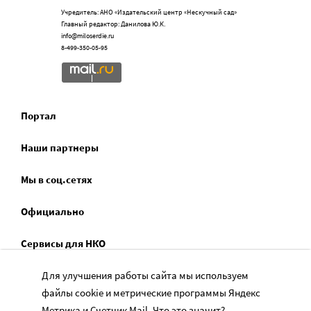
Учредитель: АНО «Издательский центр «Нескучный сад»
Главный редактор: Данилова Ю.К.
info@miloserdie.ru
8-499-350-05-95
Портал
Наши партнеры
Мы в соц.сетях
Официально
Сервисы для НКО
Для улучшения работы сайта мы используем
Спецпроекты
файлы cookie и метрические программы Яндекс
Социальное служение
Метрика и Счетчик Mail.
Что это значит?