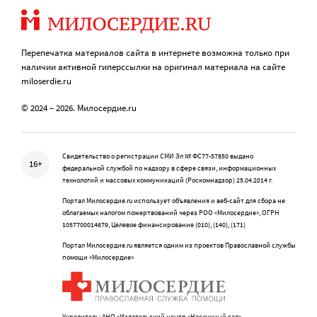
Перепечатка материалов сайта в интернете возможна только при
наличии активной гиперссылки на оригинал материала на сайте
miloserdie.ru
© 2024 – 2026. Милосердие.ru
Свидетельство о регистрации СМИ Эл № ФС77-57850 выдано
16+
федеральной службой по надзору в сфере связи, информационных
технологий и массовых коммуникаций (Роскомнадзор) 25.04.2014 г.
Портал Милосердие.ru использует объявления и веб-сайт для сбора не
облагаемых налогом пожертвований через РОО «Милосердие», ОГРН
1057700014679, Целевое финансирование (010), (140), (171)
Портал Милосердие.ru является одним из проектов Православной службы
помощи «Милосердие»
Учредитель: АНО «Издательский центр «Нескучный сад»