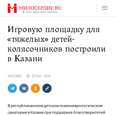
Перейти
к
содержанию
Игровую площадку для
«тяжелых» детей-
колясочников построили
в Казани
МОСКВА
25 Окт. 2016
В республиканском детском психоневрологическом
санатории в Казани при поддержке благотворителей