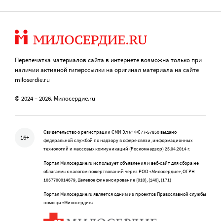
Перепечатка материалов сайта в интернете возможна только при
наличии активной гиперссылки на оригинал материала на сайте
miloserdie.ru
© 2024 – 2026. Милосердие.ru
Свидетельство о регистрации СМИ Эл № ФС77-57850 выдано
16+
федеральной службой по надзору в сфере связи, информационных
технологий и массовых коммуникаций (Роскомнадзор) 25.04.2014 г.
Портал Милосердие.ru использует объявления и веб-сайт для сбора не
облагаемых налогом пожертвований через РОО «Милосердие», ОГРН
1057700014679, Целевое финансирование (010), (140), (171)
Портал Милосердие.ru является одним из проектов Православной службы
помощи «Милосердие»