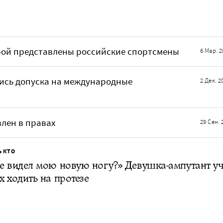
рой представлены российские спортсмены
6 Мар. 2
сь допуска на международные
2 Дек. 2
лен в правах
29 Сен. 
Ь КТО
е видел мою новую ногу?» Девушка-ампутант у
х ходить на протезе