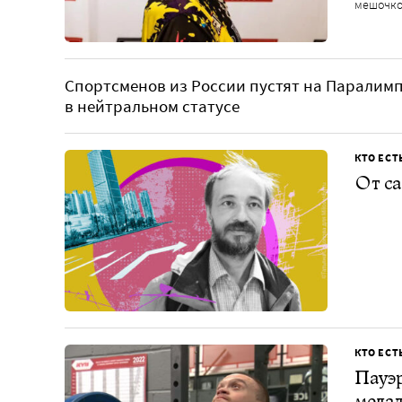
мешочк
Спортсменов из России пустят на Паралимп
в нейтральном статусе
КТО ЕСТ
От са
КТО ЕСТ
Пауэр
медал