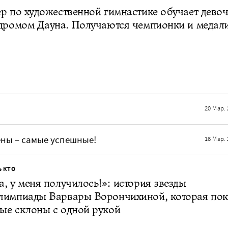
р по художественной гимнастике обучает дево
дромом Дауна. Получаются чемпионки и медал
20 Мар. 
ны – самые успешные!
16 Мар. 
Ь КТО
, у меня получилось!»: история звезды
лимпиады Варвары Ворончихиной, которая пок
ые склоны с одной рукой