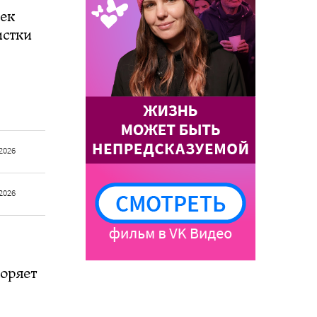
чек
истки
2026
2026
оряет