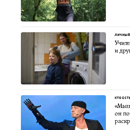
ЛИЧНЫЙ
Учите
и дру
КТО ЕСТ
«Мышц
он по
раскр