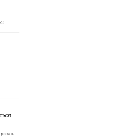
024
ться
е рожать