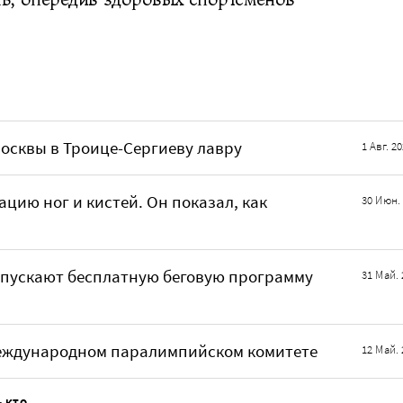
 Москвы в Троице-Сергиеву лавру
1 Авг. 2
цию ног и кистей. Он показал, как
30 Июн.
запускают бесплатную беговую программу
31 Май. 
Международном паралимпийском комитете
12 Май. 
Ь КТО