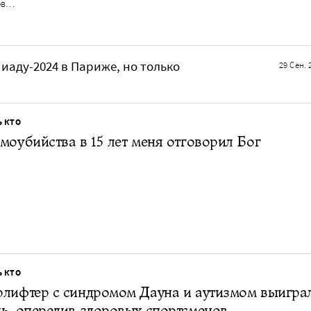
ов…
иаду-2024 в Париже, но только
29 Сен. 
Ь КТО
моубийства в 15 лет меня отговорил Бог
Ь КТО
лифтер с синдромом Дауна и аутизмом выигра
ь, опередив здоровых спортсменов