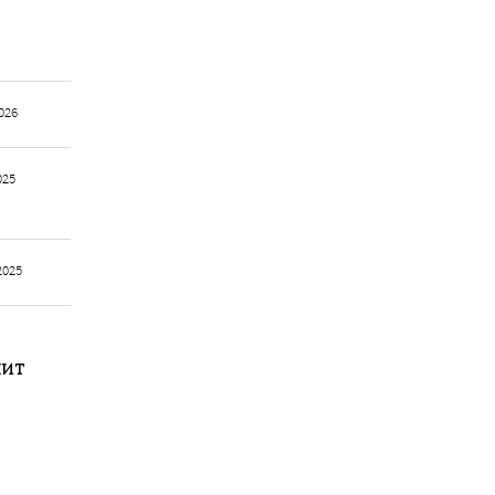
026
025
2025
чит