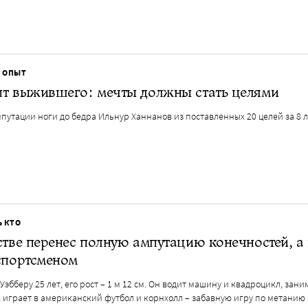
 ОПЫТ
пт выжившего: мечты должны стать целями
путации ноги до бедра Ильнур Ханнанов из поставленных 20 целей за 8 л
Ь КТО
стве перенес полную ампутацию конечностей, а
спортсменом
Уэбберу 25 лет, его рост – 1 м 12 см. Он водит машину и квадроцикл, зани
, играет в американский футбол и корнхолл – забавную игру по метанию