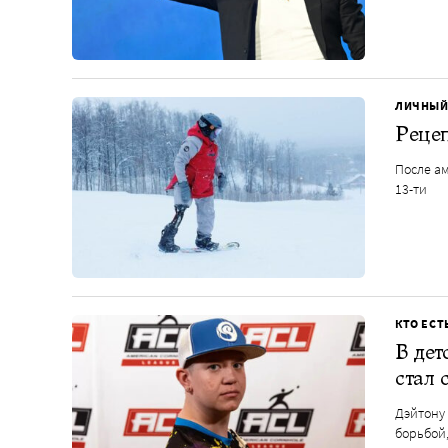
ЛИЧНЫЙ
Реце
После ам
13-ти
КТО ЕСТ
В дет
стал 
Дэйтону 
борьбой