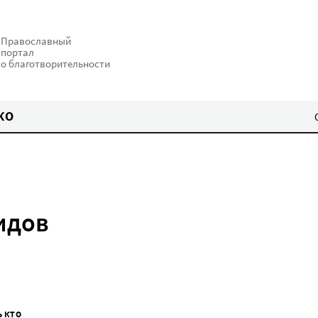
Православный
портал
о благотворительности
КО
идов
Ь КТО