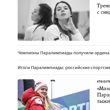
Трене
с син
Чемпионы Паралимпиады получили ордена
Итоги Паралимпиады: российские спортсме
КТО ЕСТ
«Мама
Пара
лыжн