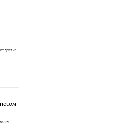
ет достиг
 потом
мался