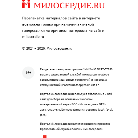
Перепечатка материалов сайта в интернете
возможна только при наличии активной
гиперссылки на оригинал материала на сайте
miloserdie.ru
© 2024 – 2026. Милосердие.ru
Свидетельство о регистрации СМИ Эл № ФС77-57850
16+
выдано федеральной службой по надзору в сфере
связи, информационных технологий и массовых
коммуникаций (Роскомнадзор) 25.04.2014 г.
Портал Милосердие.ru использует объявления и веб-
сайт для сбора не облагаемых налогом
пожертвований через РОО «Милосердие», ОГРН
1057700014679, Целевое финансирование (010), (140),
(171)
Портал Милосердие.ru является одним из проектов
Православной службы помощи «Милосердие»