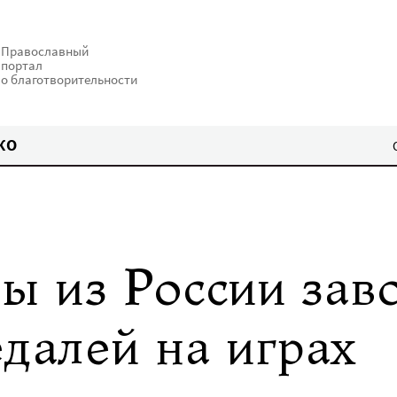
Православный
портал
о благотворительности
КО
 из России зав
далей на играх