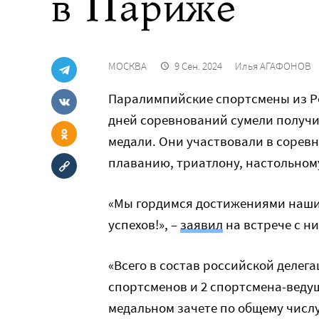
в Париже
МОСКВА
9 Сен. 2024
Илья АГАФОНОВ
Паралимпийские спортсмены из Ро
дней соревнований сумели получит
медали. Они участвовали в соревн
плаванию, триатлону, настольному
«Мы гордимся достижениями наши
успехов!», –
заявил
на встрече с н
«Всего в состав российской делега
спортсменов и 2 спортсмена-ведущ
медальном зачете по общему числу