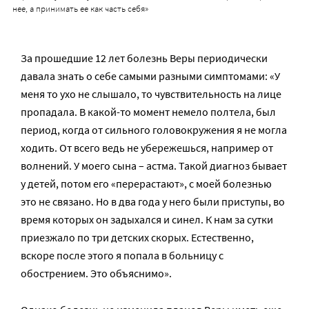
нее, а принимать ее как часть себя»
За прошедшие 12 лет болезнь Веры периодически
давала знать о себе самыми разными симптомами: «У
меня то ухо не слышало, то чувствительность на лице
пропадала. В какой-то момент немело полтела, был
период, когда от сильного головокружения я не могла
ходить. От всего ведь не убережешься, например от
волнений. У моего сына – астма. Такой диагноз бывает
у детей, потом его «перерастают», с моей болезнью
это не связано. Но в два года у него были приступы, во
время которых он задыхался и синел. К нам за сутки
приезжало по три детских скорых. Естественно,
вскоре после этого я попала в больницу с
обострением. Это объяснимо».