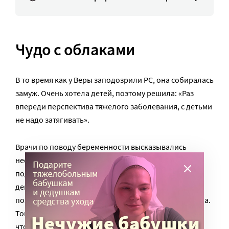
Чудо с облаками
В то время как у Веры заподозрили РС, она собиралась
замуж. Очень хотела детей, поэтому решила: «Раз
впереди перспектива тяжелого заболевания, с детьми
не надо затягивать».
Врачи по поводу беременности высказывались
неопределенно, но прямо не запрещали. Муж
поддержал, и вскоре после свадьбы Вера ушла в
декретный отпуск. Первые проявления болезни
появились спустя семь месяцев после рождения сына.
Тогда Верина мама предложила посидеть с внуком,
чтобы дочь с мужем могли поехать на отдых.