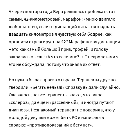
А через полтора года Вера решилась пробежать тот
самый, 42-километровый, марафон: «Мною двигало
любопытство, если от дистанций пять – пятнадцать –
двадцать километров я чувствую себя бодрее, как
организм отреагирует на 42? Марафонская дистанция
– это как самый большой приз, трофей. В голову
закралась мысль: «А что если мне?..» С неврологами я
это не обсуждала, потому что знала их ответ.
Но нужна была справка от врача. Терапевты дружно
твердили: «Бегать нельзя!» Справку выдали случайно.
Оказалось, не все терапевты знают, что такое
«склероз», да еще и «рассеянный», и иногда путают
диагнозы. Незнакомый терапевт не поверила, что у
молодой девушки может быть РС и написала в
справке: «противопоказаний к бегу нет».