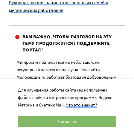
Руководство для пациентов, членов их семей и
медицинских работников
.
ВАМ ВАЖНО, ЧТОБЫ РАЗГОВОР НА ЭТУ
ТЕМУ ПРОДОЛЖИЛСЯ? ПОДДЕРЖИТЕ
ПОРТАЛ!
Мы просим подписаться на небольшой, но
регулярный платеж в пользу нашего сайта.
Милосердие.ru работает благодаря добровольным
пожертвованиям наших читателей. На
Для улучшения работы сайта мы используем
командировки, съемки, зарплаты редакторов,
файлы cookie и метрические программы Яндекс
журналистов и техническую поддержку сайта
Метрика и Счетчик Mail.
Что это значит?
нужны средства.
Согласен
ПОМОЧЬ ПОРТАЛУ