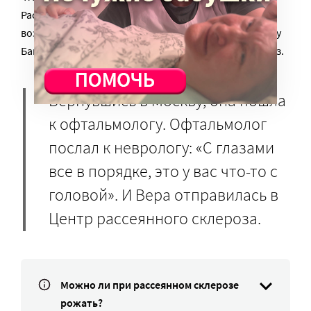
Рассуждали так: после родов организму надо дать
возможность восстановиться. Но именно на отдыхе у
Байкала Вера обнаружила, что не видит на один глаз.
Вернувшись в Москву, она пошла
к офтальмологу. Офтальмолог
послал к неврологу: «С глазами
все в порядке, это у вас что-то с
головой». И Вера отправилась в
Центр рассеянного склероза.
Можно ли при рассеянном склерозе
рожать?