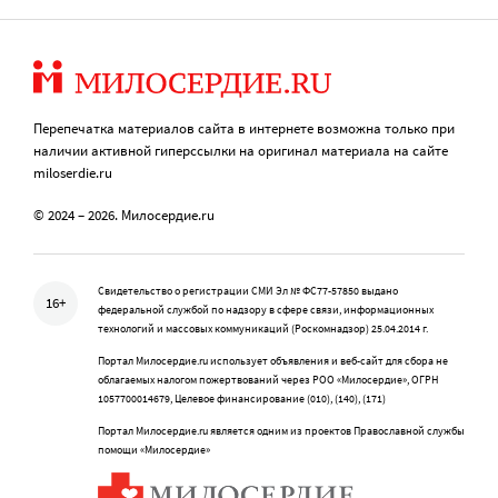
Перепечатка материалов сайта в интернете возможна только при
наличии активной гиперссылки на оригинал материала на сайте
miloserdie.ru
© 2024 – 2026. Милосердие.ru
Свидетельство о регистрации СМИ Эл № ФС77-57850 выдано
16+
федеральной службой по надзору в сфере связи, информационных
технологий и массовых коммуникаций (Роскомнадзор) 25.04.2014 г.
Портал Милосердие.ru использует объявления и веб-сайт для сбора не
облагаемых налогом пожертвований через РОО «Милосердие», ОГРН
1057700014679, Целевое финансирование (010), (140), (171)
Портал Милосердие.ru является одним из проектов Православной службы
помощи «Милосердие»