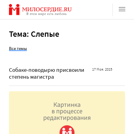
Перейти
к
содержанию
Тема: Слепые
Все темы
Собаке-поводырю присвоили
17 Ноя. 2015
степень магистра