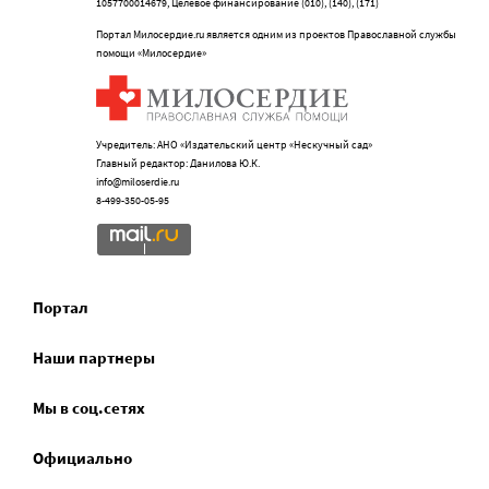
1057700014679, Целевое финансирование (010), (140), (171)
Портал Милосердие.ru является одним из проектов Православной службы
помощи «Милосердие»
Учредитель: АНО «Издательский центр «Нескучный сад»
Главный редактор: Данилова Ю.К.
info@miloserdie.ru
8-499-350-05-95
Портал
Наши партнеры
Мы в соц.сетях
Официально