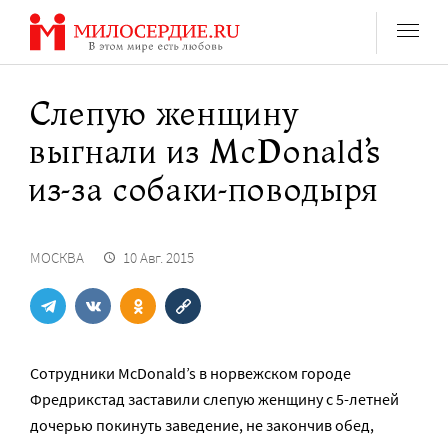
Перейти
к
содержанию
Слепую женщину
выгнали из McDonald’s
из-за собаки-поводыря
МОСКВА
10 Авг. 2015
Сотрудники McDonald’s в норвежском городе
Фредрикстад заставили слепую женщину с 5-летней
дочерью покинуть заведение, не закончив обед,