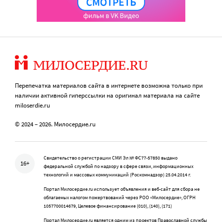
Перепечатка материалов сайта в интернете возможна только при
наличии активной гиперссылки на оригинал материала на сайте
miloserdie.ru
© 2024 – 2026. Милосердие.ru
Свидетельство о регистрации СМИ Эл № ФС77-57850 выдано
16+
федеральной службой по надзору в сфере связи, информационных
технологий и массовых коммуникаций (Роскомнадзор) 25.04.2014 г.
Портал Милосердие.ru использует объявления и веб-сайт для сбора не
облагаемых налогом пожертвований через РОО «Милосердие», ОГРН
1057700014679, Целевое финансирование (010), (140), (171)
Портал Милосердие.ru является одним из проектов Православной службы