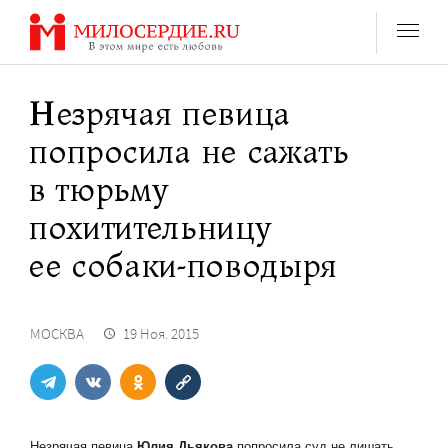
Перейти
к
содержанию
Незрячая певица
попросила не сажать
в тюрьму
похитительницу
ее собаки-поводыря
МОСКВА
19 Ноя. 2015
Незрячая певица
Юлия Дьякова
попросила суд не лишать