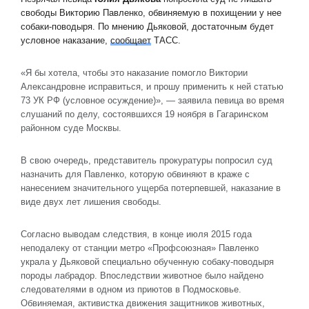
свободы Викторию Павленко, обвиняемую в похищении у нее
собаки-поводыря. По мнению Дьяковой, достаточным будет
условное наказание,
сообщает
ТАСС.
«Я бы хотела, чтобы это наказание помогло Виктории
Александровне исправиться, и прошу применить к ней статью
73 УК РФ (условное осуждение)», — заявила певица во время
слушаний по делу, состоявшихся 19 ноября в Гагаринском
районном суде Москвы.
В свою очередь, представитель прокуратуры попросил суд
назначить для Павленко, которую обвиняют в краже с
нанесением значительного ущерба потерпевшей, наказание в
виде двух лет лишения свободы.
Согласно выводам следствия, в конце июля 2015 года
неподалеку от станции метро «Профсоюзная» Павленко
украла у Дьяковой специально обученную собаку-поводыря
породы лабрадор. Впоследствии животное было найдено
следователями в одном из приютов в Подмосковье.
Обвиняемая, активистка движения защитников животных,