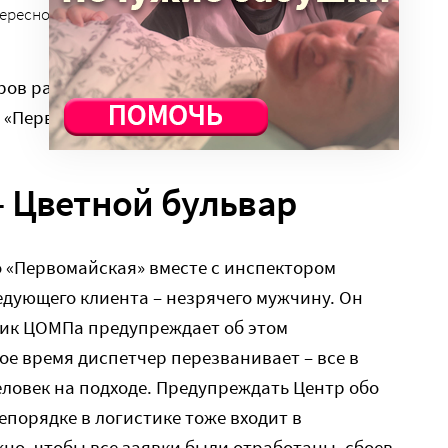
ересно все вокруг
ров разделяется – все уезжают по своим
 «Первомайской».
 Цветной бульвар
о «Первомайская» вместе с инспектором
дующего клиента – незрячего мужчину. Он
ник ЦОМПа предупреждает об этом
ое время диспетчер перезванивает – все в
еловек на подходе. Предупреждать Центр обо
епорядке в логистике тоже входит в
но, чтобы все заявки были отработаны, сбоев