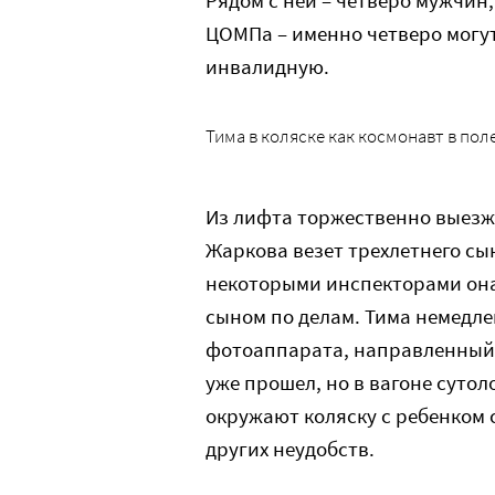
Рядом с ней – четверо мужчин
ЦОМПа – именно четверо могут
инвалидную.
Тима в коляске как космонавт в пол
Из лифта торжественно выезж
Жаркова везет трехлетнего сы
некоторыми инспекторами она 
сыном по делам. Тима немедле
фотоаппарата, направленный 
уже прошел, но в вагоне суто
окружают коляску с ребенком 
других неудобств.