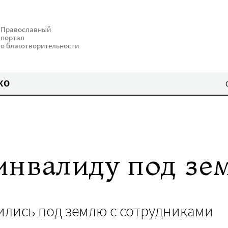
Православный
портал
о благотворительности
КО
инвалиду под зе
лись под землю с сотрудниками