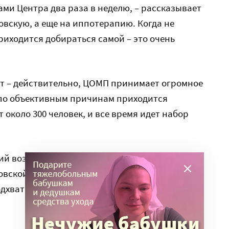
ами Центра два раза в неделю, – рассказывает
овскую, а еще на иппотерапию. Когда не
риходится добираться самой – это очень
т – действительно, ЦОМП принимает огромное
а по объективным причинам приходится
 около 300 человек, и все время идет набор
ий воздух?» – спрашивает Юлия сына, стоя на
ской». Тима чувствует и не беспокоится,
одхватывают его коляску и осторожно