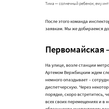
Тима — солнечный ребенок, ему инт
После этого команда инспекто
заявкам. Мы же добираемся до
Первомайская –
На улице, возле станции метр
Артемом Вержбицким ждем сле
немного опаздывает – сотруд
диспетчерскую. Через некотор
порядке, скоро встретитесь, ч
всех своих перемещениях и в н
обязанности инспекторов: важ