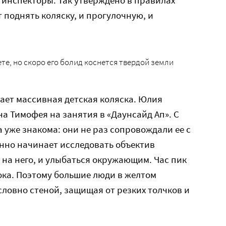
, инспекторы. Так утверждено в правилах
 поднять коляску, и прогулочную, и
ете, но скоро его болид коснется твердой земли
ает массивная детская коляска. Юлия
на Тимофея на занятия в «Даунсайд Ап». С
уже знакома: они не раз сопровождали ее с
нно начинает исследовать объектив
на него, и улыбаться окружающим. Час пик
лока. Поэтому большие люди в желтом
словно стеной, защищая от резких толчков и