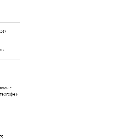
2017
017
люди с
тергофе и
х