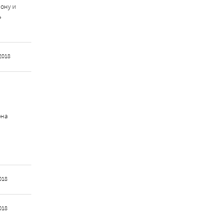
ону и
ь
2018
она
018
018