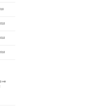
018
2018
2018
2018
о не
к