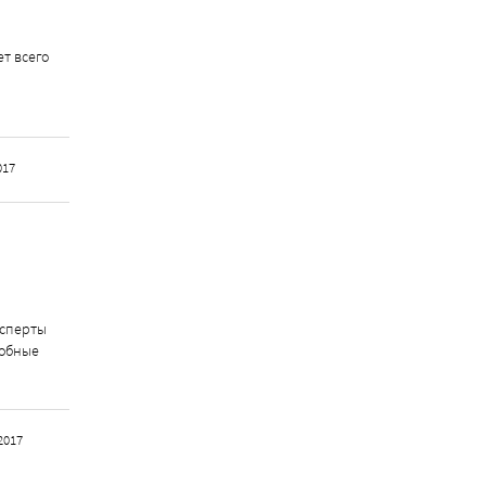
т всего
017
ксперты
добные
2017