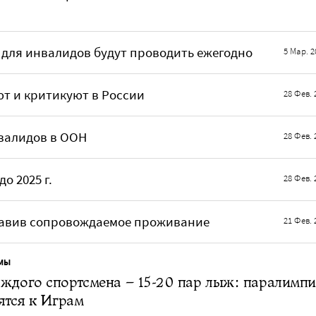
для инвалидов будут проводить ежегодно
5 Мар. 2
т и критикуют в России
28 Фев. 
нвалидов в ООН
28 Фев. 
о 2025 г.
28 Фев. 
бавив сопровождаемое проживание
21 Фев. 
МЫ
ждого спортсмена – 15-20 пар лыж: паралимп
ятся к Играм