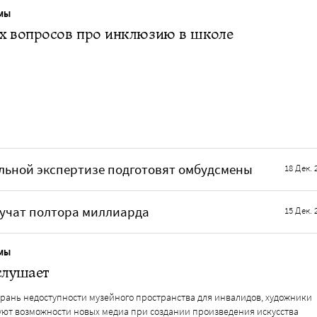
МЫ
ых вопросов про инклюзию в школе
льной экспертизе подготовят омбудсмены
18 Дек. 
учат полтора миллиарда
15 Дек. 
МЫ
слушает
грань недоступности музейного пространства для инвалидов, художники
уют возможности новых медиа при создании произведения искусства