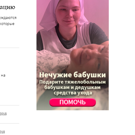
зацию
нуждаются
 которые
 на
2018
018