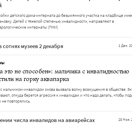
й
койки детского дома-интерната до безымянного участка на кладбище имее
ановку. Детей с тяжелой степенью инвалидности, направляют в
врологические интернаты (ПНИ)
в сотнях музеев 2 декабря
1 Дек. 2
МЫ
а это не способен»: мальчика с инвалидностью
стили на горку аквапарка
 с мальчиком-инвалидом снова вызвала волну возмущения в обществе. Э
вают, откуда берется агрессия к инвалидам и что надо делать, чтобы по
и не повторялись
ении числа инвалидов на авиарейсах
28 Ноя. 