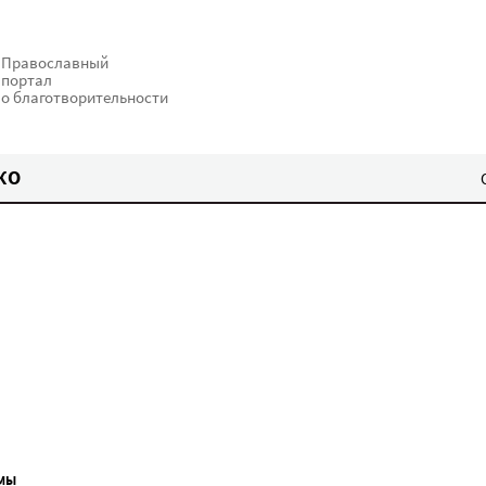
Православный
портал
о благотворительности
КО
МЫ