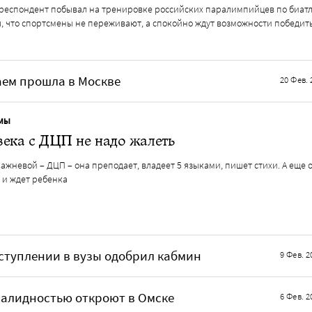
респондент побывал на тренировке российских паралимпийцев по биатл
я, что спортсмены не переживают, а спокойно ждут возможности победит
лаем прошла в Москве
20 Фев. 
МЫ
ека с ДЦП не надо жалеть
ажневой – ДЦП – она преподает, владеет 5 языками, пишет стихи. А еще 
 и ждет ребенка
ступлении в вузы одобрил кабмин
9 Фев. 2
алидностью откроют в Омске
6 Фев. 2