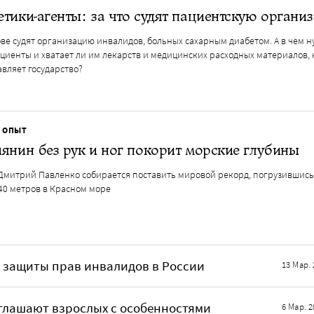
тики-агенты: за что судят пациентскую органи
ве судят организацию инвалидов, больных сахарным диабетом. А в чем 
циенты и хватает ли им лекарств и медицинских расходных материалов,
вляет государство?
 ОПЫТ
янин без рук и ног покорит морские глубины
Дмитрий Павленко собирается поставить мировой рекорд, погрузившись
40 метров в Красном море
я защиты прав инвалидов в России
13 Мар. 
глашают взрослых с особенностями
6 Мар. 2