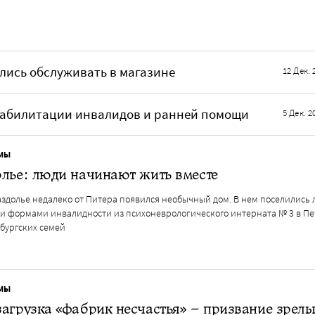
ались обслуживать в магазине
12 Дек. 
реабилитации инвалидов и ранней помощи
5 Дек. 2
МЫ
лье: люди начинают жить вместе
аздолье недалеко от Питера появился необычный дом. В нем поселились 
и формами инвалидности из психоневрологического интерната № 3 в Пе
рбургских семей
МЫ
агрузка «фабрик несчастья» – призвание зрелы