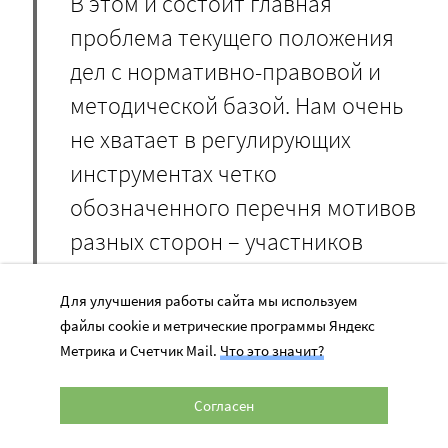
В этом и состоит главная
проблема текущего положения
дел с нормативно-правовой и
методической базой. Нам очень
не хватает в регулирующих
инструментах четко
обозначенного перечня мотивов
разных сторон – участников
образовательного процесса.
Для улучшения работы сайта мы используем
файлы cookie и метрические программы Яндекс
Мы, профессионалы специального образования,
Метрика и Счетчик Mail.
Что это значит?
знаем, как важна четкая и своевременная подсказка
для шага вперед. В нашем нормативно-методическом
Согласен
обеспечении пока этих подсказок для движения школ
и учителей к инклюзии очень не хватает.