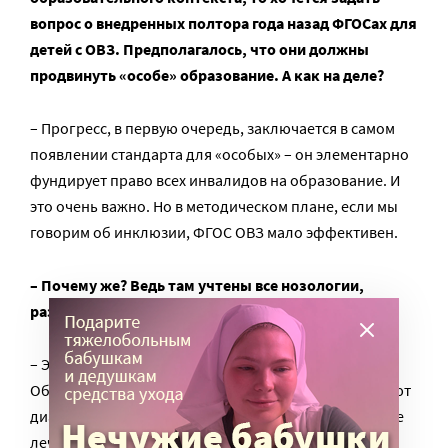
вопрос о внедренных полтора года назад ФГОСах для
детей с ОВЗ. Предполагалось, что они должны
продвинуть «особе» образование. А как на деле?
– Прогресс, в первую очередь, заключается в самом
появлении стандарта для «особых» – он элементарно
фундирует право всех инвалидов на образование. И
это очень важно. Но в методическом плане, если мы
говорим об инклюзии, ФГОС ОВЗ мало эффективен.
– Почему же? Ведь там учтены все нозологии,
разные уровни и типы нарушений детей?
– Это так. Но в этом подвох и заключается.
Образование – это не медицина. Его мало интересуют
диагнозы, потому что педагогическими методами не
лечатся болезни. Педагогическими методами,