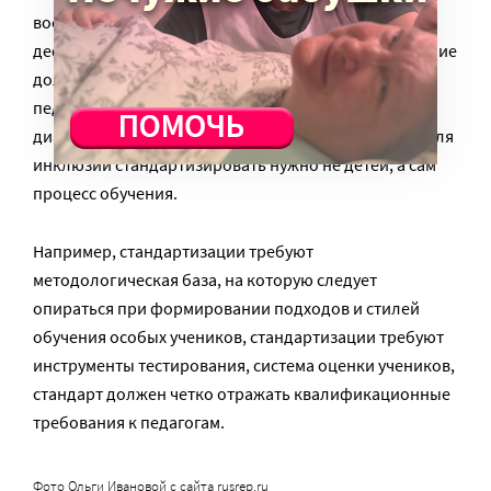
воспитательными подходами компенсируются
дефициты развития, вызванные болезнями. Внимание
должно быть сосредоточено именно на них, и цель
педагогики – формирование навыков для жизни – с
диагнозом, или без. Стандарт, конечно, нужен. Но для
инклюзии стандартизировать нужно не детей, а сам
процесс обучения.
Например, стандартизации требуют
методологическая база, на которую следует
опираться при формировании подходов и стилей
обучения особых учеников, стандартизации требуют
инструменты тестирования, система оценки учеников,
стандарт должен четко отражать квалификационные
требования к педагогам.
Фото Ольги Ивановой с сайта rusrep.ru