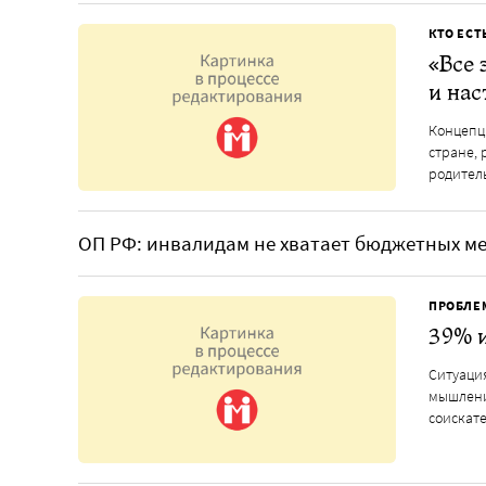
КТО ЕСТ
«Все 
и нас
Концепци
стране, 
родител
ОП РФ: инвалидам не хватает бюджетных ме
ПРОБЛЕ
39% и
Ситуация
мышлени
соискате