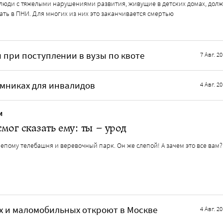
т люди с тяжелыми нарушениями развития, живущие в детских домах, дол
ть в ПНИ. Для многих из них это заканчивается смертью
 при поступлении в вузы по квоте
7 Авг. 2
емниках для инвалидов
4 Авг. 2
И
смог сказать ему: ты – урод
епому телебашня и веревочный парк. Он же слепой! А зачем это все вам?
их и маломобильных откроют в Москве
4 Авг. 2