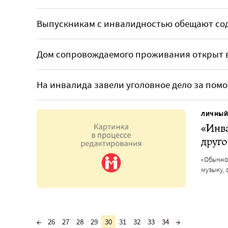
Выпускникам с инвалидностью обещают сод
Дом сопровождаемого проживания открыт в
На инвалида завели уголовное дело за пом
ЛИЧНЫЙ
«Инва
друго
«Обычно
музыку, 
←
26
27
28
29
30
31
32
33
34
→