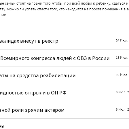
е семьи стоят на грани того, чтобы, при всей любви к ребенку, сдаться и 
тву. Можно ли успеть спасти того, кто находится на пороге помещения в 
ение…
валидах внесут в реестр
14 Июл.
Всемирного конгресса людей с ОВЗ в России
13 Июл.
аты на средства реабилитации
10 Июл.
лидностью открыли в ОП РФ
6 Июл. 
вной роли зрячим актером
6 Июл. 
МЫ