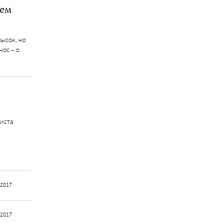
тем
ысок, но
ос – о
иста.
 2017
 2017