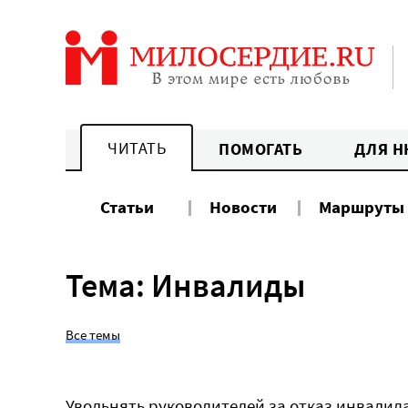
Перейти
к
содержанию
ЧИТАТЬ
ПОМОГАТЬ
ДЛЯ Н
Статьи
Новости
Маршруты
Тема: Инвалиды
Все темы
Увольнять руководителей за отказ инвалид