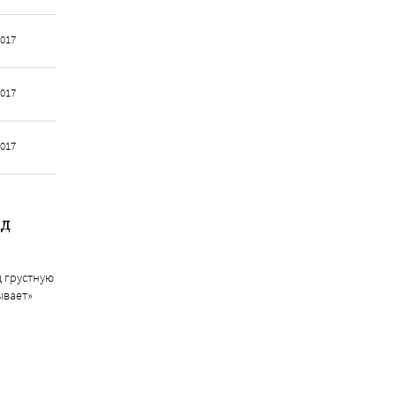
2017
2017
2017
ад
д грустную
ывает»