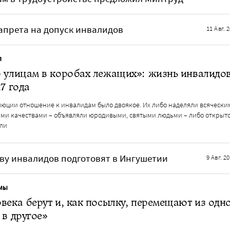
апрета на допуск инвалидов
11 Авг. 
Я
 улицам в коробах лежащих»: жизнь инвалидо
17 года
люции отношение к инвалидам было двоякое. Их либо наделяли всячески
ми качествами – объявляли юродивыми, святыми людьми – либо открыт
ли
ву инвалидов подготовят в Ингушетии
9 Авг. 2
МЫ
века берут и, как посылку, перемещают из одн
 в другое»