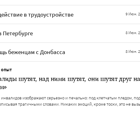
ействие в трудоустройстве
9 Июн. 
 Петербурге
8 Июн. 
ощь беженцам с Донбасса
8 Июн. 
 ОПЫТ
лиды шутят, над ними шутят, они шутят друг н
м»
 инвалидов изображают серьезно и печально: под клетчатым пледом, по
описывая трагичными словами. Никаких эмоций, кроме тоски, это не выз