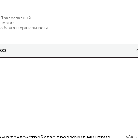
Православный
портал
о благотворительности
КО
ам в трудоустройстве предложил Минтруд
18 Авг. 