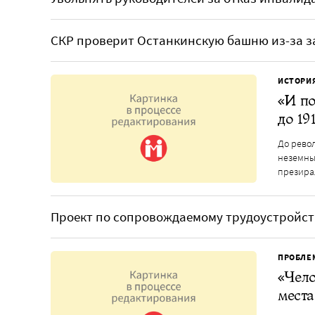
СКР проверит Останкинскую башню из-за з
ИСТОРИ
«И по
до 19
До рево
неземны
презира
Проект по сопровождаемому трудоустройст
ПРОБЛЕ
«Чело
места