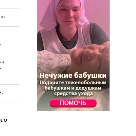
2017
в
ми
о
017
ого