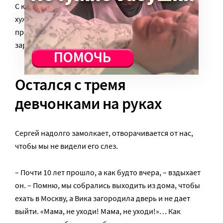
С каждым днем Наташа чувствовала себя все хуже и
хуже. Я отвез ее в Москву, в больницу. Там она
пролежала 10 дней и умерла в реанимации от
заражения крови.
Остался с тремя
девчонками на руках
Сергей надолго замолкает, отворачивается от нас,
чтобы мы не видели его слез.
– Почти 10 лет прошло, а как будто вчера, – вздыхает
он. – Помню, мы собрались выходить из дома, чтобы
ехать в Москву, а Вика загородила дверь и не дает
выйти. «Мама, не уходи! Мама, не уходи!»… Как