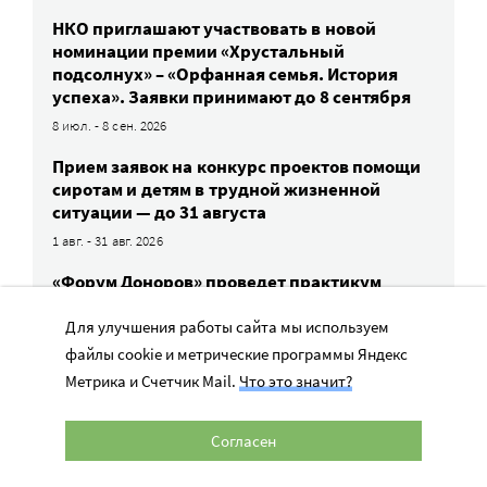
НКО приглашают участвовать в новой
номинации премии «Хрустальный
подсолнух» – «Орфанная семья. История
успеха». Заявки принимают до 8 сентября
8 июл. - 8 сен. 2026
Прием заявок на конкурс проектов помощи
сиротам и детям в трудной жизненной
ситуации — до 31 августа
1 авг. - 31 авг. 2026
«Форум Доноров» проведет практикум
по грантовым конкурсам корпоративной
благотворительности
Для улучшения работы сайта мы используем
файлы cookie и метрические программы Яндекс
11 авг. 2026
Метрика и Счетчик Mail.
Что это значит?
ВСЕ СОБЫТИЯ
Согласен