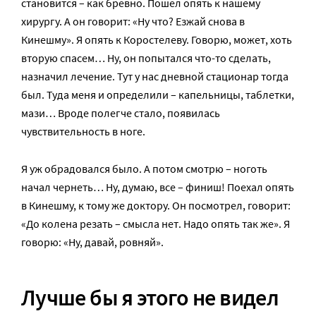
становится – как бревно. Пошел опять к нашему
хирургу. А он говорит: «Ну что? Езжай снова в
Кинешму». Я опять к Коростелеву. Говорю, может, хоть
вторую спасем… Ну, он попытался что-то сделать,
назначил лечение. Тут у нас дневной стационар тогда
был. Туда меня и определили – капельницы, таблетки,
мази… Вроде полегче стало, появилась
чувствительность в ноге.
Я уж обрадовался было. А потом смотрю – ноготь
начал чернеть… Ну, думаю, все – финиш! Поехал опять
в Кинешму, к тому же доктору. Он посмотрел, говорит:
«До колена резать – смысла нет. Надо опять так же». Я
говорю: «Ну, давай, ровняй».
Лучше бы я этого не видел