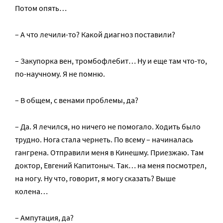
Потом опять…
– А что лечили-то? Какой диагноз поставили?
– Закупорка вен, тромбофлебит… Ну и еще там что-то,
по-научному. Я не помню.
– В общем, с венами проблемы, да?
– Да. Я лечился, но ничего не помогало. Ходить было
трудно. Нога стала чернеть. По всему – начиналась
гангрена. Отправили меня в Кинешму. Приезжаю. Там
доктор, Евгений Капитоныч. Так… на меня посмотрел,
на ногу. Ну что, говорит, я могу сказать? Выше
колена…
– Ампутация, да?