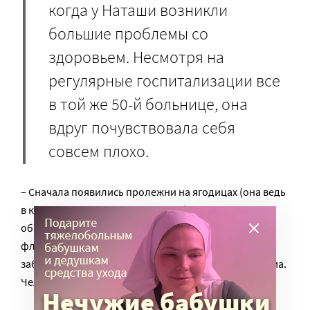
когда у Наташи возникли
большие проблемы со
здоровьем. Несмотря на
регулярные госпитализации все
в той же 50-й больнице, она
вдруг почувствовала себя
совсем плохо.
– Сначала появились пролежни на ягодицах (она ведь
в коляске передвигалась по дому), хотя я тщательно
обрабатывал все проблемные места. А потом и
флегмона у нее развилась. Это такое гнойное
заболевание, причем не снаружи, а внутри организма.
Человек как бы гниет изнутри.