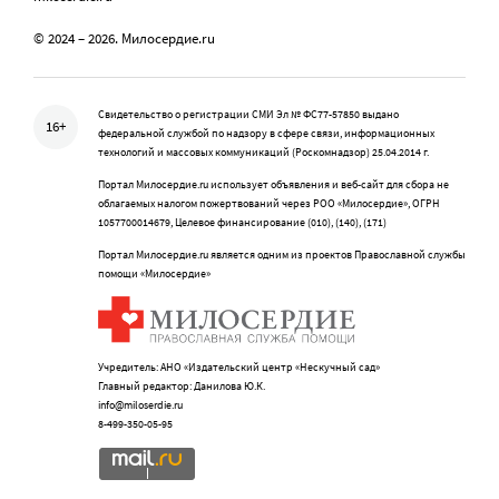
© 2024 – 2026. Милосердие.ru
Свидетельство о регистрации СМИ Эл № ФС77-57850 выдано
16+
федеральной службой по надзору в сфере связи, информационных
технологий и массовых коммуникаций (Роскомнадзор) 25.04.2014 г.
Портал Милосердие.ru использует объявления и веб-сайт для сбора не
облагаемых налогом пожертвований через РОО «Милосердие», ОГРН
1057700014679, Целевое финансирование (010), (140), (171)
Портал Милосердие.ru является одним из проектов Православной службы
помощи «Милосердие»
Учредитель: АНО «Издательский центр «Нескучный сад»
Главный редактор: Данилова Ю.К.
info@miloserdie.ru
8-499-350-05-95