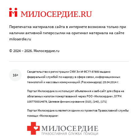
Перепечатка материалов сайта в интернете возможна только при
наличии активной гиперссылки на оригинал материала на сайте
miloserdie.ru
© 2024 – 2026. Милосердие.ru
Свидетельство о регистрации СМИ Эл № ФС77-57850 выдано
16+
федеральной службой по надзору в сфере связи, информационных
технологий и массовых коммуникаций (Роскомнадзор) 25.04.2014 г.
Портал Милосердие.ru использует объявления и веб-сайт для сбора не
облагаемых налогом пожертвований через РОО «Милосердие», ОГРН
1057700014679, Целевое финансирование (010), (140), (171)
Портал Милосердие.ru является одним из проектов Православной службы
помощи «Милосердие»