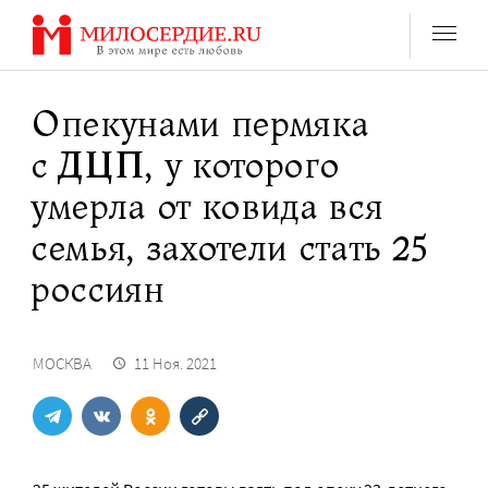
Перейти
к
содержанию
Опекунами пермяка
с ДЦП, у которого
умерла от ковида вся
семья, захотели стать 25
россиян
МОСКВА
11 Ноя. 2021