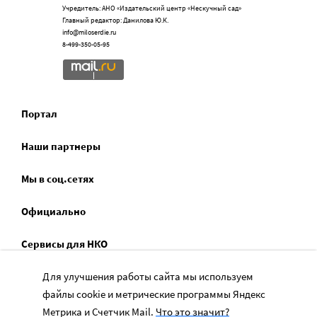
Учредитель: АНО «Издательский центр «Нескучный сад»
Главный редактор: Данилова Ю.К.
info@miloserdie.ru
8-499-350-05-95
Портал
Наши партнеры
Мы в соц.сетях
Официально
Сервисы для НКО
Спецпроекты
Для улучшения работы сайта мы используем
файлы cookie и метрические программы Яндекс
Социальное служение
Метрика и Счетчик Mail.
Что это значит?