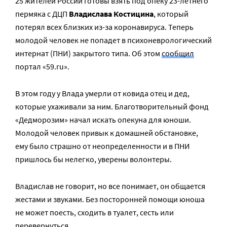
25 жителей России готовы взять под опеку 23-летнего
пермяка с ДЦП
Владислава Костицина
, который
потерял всех близких из-за коронавируса. Теперь
молодой человек не попадет в психоневрологический
интернат (ПНИ) закрытого типа. Об этом
сообщил
портал «59.ru».
В этом году у Влада умерли от ковида отец и дед,
которые ухаживали за ним. Благотворительный фонд
«Дедморозим» начал искать опекуна для юноши.
Молодой человек привык к домашней обстановке,
ему было страшно от неопределенности и в ПНИ
пришлось бы нелегко, уверены волонтеры.
Владислав не говорит, но все понимает, он общается
жестами и звуками. Без посторонней помощи юноша
не может поесть, сходить в туалет, сесть или
перевернуться.