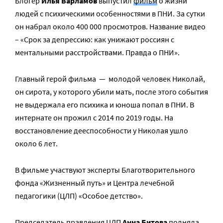
Блогер
Илья Варламов
выпустил
фильм
о жизни
людей с психическими особенностями в ПНИ. За сутки
он набрал около 400 000 просмотров. Название видео
– «Срок за депрессию: как унижают россиян с
ментальными расстройствами. Правда о ПНИ».
Главный герой фильма — молодой человек Николай,
он сирота, у которого убили мать, после этого события
не выдержала его психика и юноша попал в ПНИ. В
интернате он прожил с 2014 по 2019 годы. На
восстановление дееспособности у Николая ушло
около 6 лет.
В фильме участвуют эксперты Благотворительного
фонда «Жизненный путь» и Центра лечебной
педагогики (ЦЛП) «Особое детство».
Председатель правления ЦЛП
Анна Битова
подняла