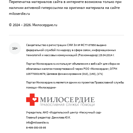
Перепечатка материалов сайта в интернете возможна только при
наличии активной гиперссылки на оригинал материала на сайте
miloserdie.ru
© 2024 – 2026. Милосердие.ru
Свидетельство о регистрации СМИ Эл № ФС77-57850 выдано
16+
федеральной службой по надзору в сфере связи, информационных
технологий и массовых коммуникаций (Роскомнадзор) 25.04.2014 г.
Портал Милосердие.ru использует объявления и веб-сайт для сбора не
облагаемых налогом пожертвований через РОО «Милосердие», ОГРН
1057700014679, Целевое финансирование (010), (140), (171)
Портал Милосердие.ru является одним из проектов Православной службы
помощи «Милосердие»
Учредитель: АНО «Издательский центр «Нескучный сад»
Главный редактор: Данилова Ю.К.
info@miloserdie.ru
8-499-350-05-95