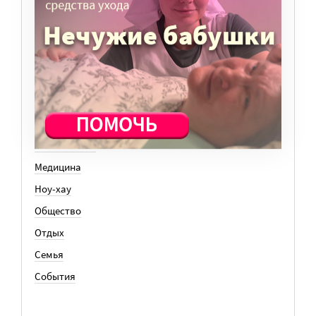
Вера
Законы
История
Колонки
Кто есть кто
Личный опыт
Медицина
Ноу-хау
Общество
Отдых
Семья
События