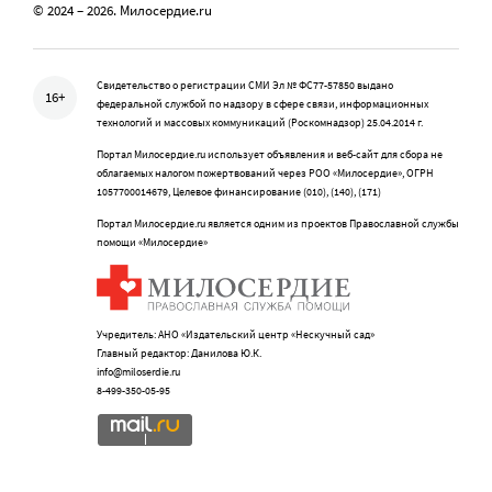
© 2024 – 2026. Милосердие.ru
Свидетельство о регистрации СМИ Эл № ФС77-57850 выдано
16+
федеральной службой по надзору в сфере связи, информационных
технологий и массовых коммуникаций (Роскомнадзор) 25.04.2014 г.
Портал Милосердие.ru использует объявления и веб-сайт для сбора не
облагаемых налогом пожертвований через РОО «Милосердие», ОГРН
1057700014679, Целевое финансирование (010), (140), (171)
Портал Милосердие.ru является одним из проектов Православной службы
помощи «Милосердие»
Учредитель: АНО «Издательский центр «Нескучный сад»
Главный редактор: Данилова Ю.К.
info@miloserdie.ru
8-499-350-05-95