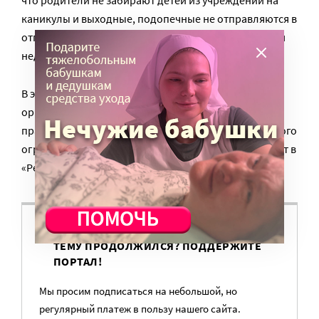
что родители не забирают детей из учреждений на
каникулы и выходные, подопечные не отправляются в
отпуск к родственникам из-за необходимости потом
неделю находиться в изоляции», – отмечает юрист.
В этом вопросе очень важен контроль со стороны
организаций, в полномочия которых входит защита
прав людей в интернатах, чтобы не было избыточного
ограничения свободы проживающих, подчеркивают в
«Регионе заботы».
ВАМ ВАЖНО, ЧТОБЫ РАЗГОВОР НА ЭТУ
ТЕМУ ПРОДОЛЖИЛСЯ? ПОДДЕРЖИТЕ
ПОРТАЛ!
Мы просим подписаться на небольшой, но
регулярный платеж в пользу нашего сайта.