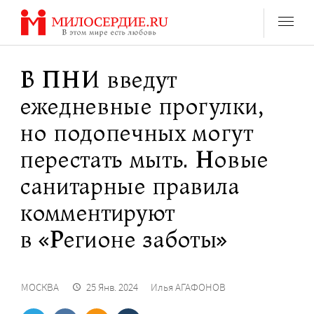
Перейти
к
содержанию
В ПНИ введут
ежедневные прогулки,
но подопечных могут
перестать мыть. Новые
санитарные правила
комментируют
в «Регионе заботы»
МОСКВА
25 Янв. 2024
Илья АГАФОНОВ