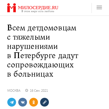
Перейти
к
содержанию
Всем детдомовцам
с тяжелыми
нарушениями
в Петербурге дадут
сопровождающих
в больницах
МОСКВА
16 Сен. 2021