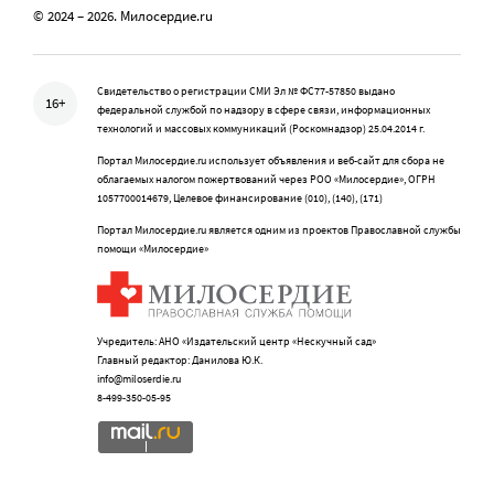
© 2024 – 2026. Милосердие.ru
Свидетельство о регистрации СМИ Эл № ФС77-57850 выдано
16+
федеральной службой по надзору в сфере связи, информационных
технологий и массовых коммуникаций (Роскомнадзор) 25.04.2014 г.
Портал Милосердие.ru использует объявления и веб-сайт для сбора не
облагаемых налогом пожертвований через РОО «Милосердие», ОГРН
1057700014679, Целевое финансирование (010), (140), (171)
Портал Милосердие.ru является одним из проектов Православной службы
помощи «Милосердие»
Учредитель: АНО «Издательский центр «Нескучный сад»
Главный редактор: Данилова Ю.К.
info@miloserdie.ru
8-499-350-05-95