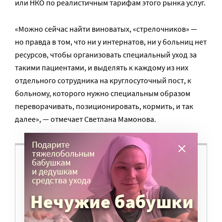
или НКО по реалистичным тарифам этого рынка услуг.
«Можно сейчас найти виноватых, «стрелочников» —
но правда в том, что ни у интернатов, ни у больниц нет
ресурсов, чтобы организовать специальный уход за
такими пациентами, и выделять к каждому из них
отдельного сотрудника на круглосуточный пост, к
больному, которого нужно специальным образом
переворачивать, позиционировать, кормить, и так
далее», — отмечает Светлана Мамонова.
ВАМ ВАЖНО, ЧТОБЫ РАЗГОВОР НА ЭТУ
ТЕМУ ПРОДОЛЖИЛСЯ? ПОДДЕРЖИТЕ
ПОРТАЛ!
Мы просим подписаться на небольшой, но
регулярный платеж в пользу нашего сайта.