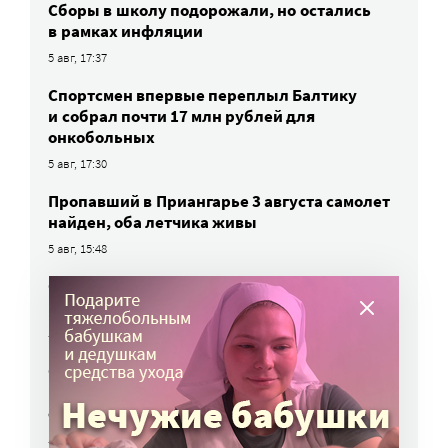
Сборы в школу подорожали, но остались
в рамках инфляции
5 авг, 17:37
Спортсмен впервые переплыл Балтику
и собрал почти 17 млн рублей для
онкобольных
5 авг, 17:30
Пропавший в Приангарье 3 августа самолет
найден, оба летчика живы
5 авг, 15:48
Семьи погибших на СВО не исключат
из очереди на квартиру
5 авг, 15:28
Открыта горячая линия для тех, кто
не может дозвониться до близких,
отдыхающих в Архипо-Осиповке
5 авг, 14:32