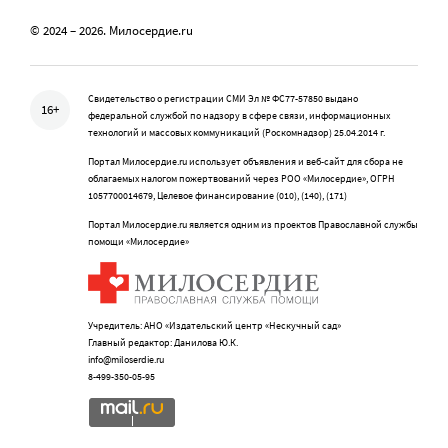
© 2024 – 2026. Милосердие.ru
Свидетельство о регистрации СМИ Эл № ФС77-57850 выдано
16+
федеральной службой по надзору в сфере связи, информационных
технологий и массовых коммуникаций (Роскомнадзор) 25.04.2014 г.
Портал Милосердие.ru использует объявления и веб-сайт для сбора не
облагаемых налогом пожертвований через РОО «Милосердие», ОГРН
1057700014679, Целевое финансирование (010), (140), (171)
Портал Милосердие.ru является одним из проектов Православной службы
помощи «Милосердие»
Учредитель: АНО «Издательский центр «Нескучный сад»
Главный редактор: Данилова Ю.К.
info@miloserdie.ru
8-499-350-05-95