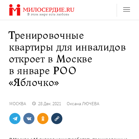
Перейти
к
содержанию
Тренировочные
квартиры для инвалидов
откроет в Москве
в январе РОО
«Яблочко»
МОСКВА
28 Дек. 2021
Оксана ЛЮЧЕВА