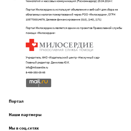
технологий и массовых коммуникаций (Роскомнадзор) 25.04.2014 г.
Портал Милосердие.ru использует объявления и веб-сайт для сбора не
облагаемых налогом пожертвований через РОО «Милосердие», ОГРН
1057700014679, Целевое финансирование (010), (140), (171)
Портал Милосердие.ru является одним из проектов Православной службы
помощи «Милосердие»
Учредитель: АНО «Издательский центр «Нескучный сад»
Главный редактор: Данилова Ю.К.
info@miloserdie.ru
8-499-350-05-95
Портал
Наши партнеры
Мы в соц.сетях