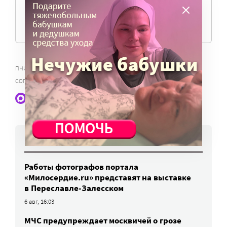
ПОМОЧЬ ПОРТАЛУ
,
,
,
ПНИ
СОПРОВОЖДАЕМОЕ ПРОЖИВАНИЕ
РЕФОРМА ПНИ
СОПРОВОЖДАЕМОЕ ПРОЖИВАНИЕ
Наши статьи и новости в Max. Подпишитесь
НОВОСТИ
Работы фотографов портала
«Милосердие.ru» представят на выставке
в Переславле-Залесском
6 авг, 16:03
МЧС предупреждает москвичей о грозе