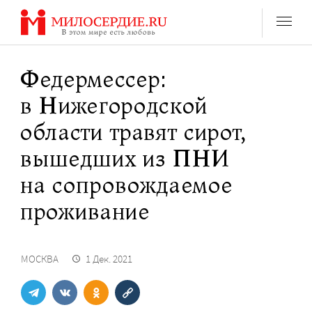
Перейти
к
содержанию
Федермессер:
в Нижегородской
области травят сирот,
вышедших из ПНИ
на сопровождаемое
проживание
МОСКВА
1 Дек. 2021