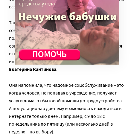
все же есть.
Так, у интернатов официально появится право
создавать отделения соцобслуживания на дому и в
полустационарной форме (пункт 6 Приказа). «Это
означает, что люди с нарушениями смогут оставаться
в привычной для себя атмосфере, а не переезжать в
интернат навсегда, говорит директор службы
Екатерина Кантинова
.
Она напомнила, что надомное соцобслуживание – это
когда человек, не попадая в учреждение, получает
услуги дома, от бытовой помощи до трудоустройства.
А полустационар дает ему возможность находиться в
интернате только днем. Например, с 9 до 18 с
понедельника по пятницу (или несколько дней в
неделю – по выбору).