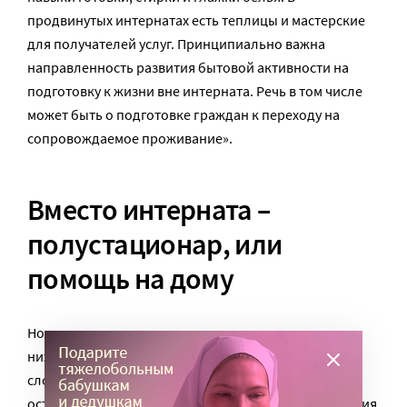
продвинутых интернатах есть теплицы и мастерские
для получателей услуг. Принципиально важна
направленность развития бытовой активности на
подготовку к жизни вне интерната. Речь в том числе
может быть о подготовке граждан к переходу на
сопровождаемое проживание».
Вместо интерната –
полустационар, или
помощь на дому
Новые правила проанализировали эксперты
нижегородской
АНО «Служба защиты прав»
. По их
словам, основные положения прежних правил
остались прежними, но некоторые важные изменения