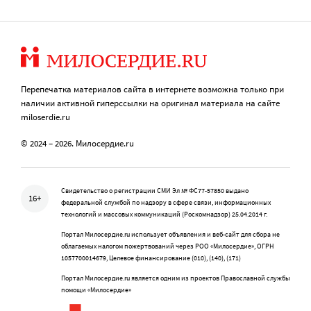
Перепечатка материалов сайта в интернете возможна только при
наличии активной гиперссылки на оригинал материала на сайте
miloserdie.ru
© 2024 – 2026. Милосердие.ru
Свидетельство о регистрации СМИ Эл № ФС77-57850 выдано
16+
федеральной службой по надзору в сфере связи, информационных
технологий и массовых коммуникаций (Роскомнадзор) 25.04.2014 г.
Портал Милосердие.ru использует объявления и веб-сайт для сбора не
облагаемых налогом пожертвований через РОО «Милосердие», ОГРН
1057700014679, Целевое финансирование (010), (140), (171)
Портал Милосердие.ru является одним из проектов Православной службы
помощи «Милосердие»