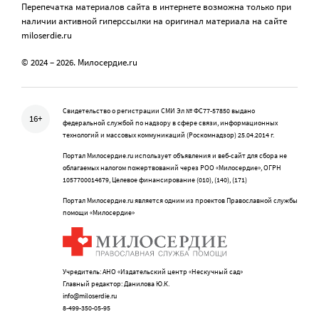
Перепечатка материалов сайта в интернете возможна только при
наличии активной гиперссылки на оригинал материала на сайте
miloserdie.ru
© 2024 – 2026. Милосердие.ru
Свидетельство о регистрации СМИ Эл № ФС77-57850 выдано
16+
федеральной службой по надзору в сфере связи, информационных
технологий и массовых коммуникаций (Роскомнадзор) 25.04.2014 г.
Портал Милосердие.ru использует объявления и веб-сайт для сбора не
облагаемых налогом пожертвований через РОО «Милосердие», ОГРН
1057700014679, Целевое финансирование (010), (140), (171)
Портал Милосердие.ru является одним из проектов Православной службы
помощи «Милосердие»
Учредитель: АНО «Издательский центр «Нескучный сад»
Главный редактор: Данилова Ю.К.
info@miloserdie.ru
8-499-350-05-95