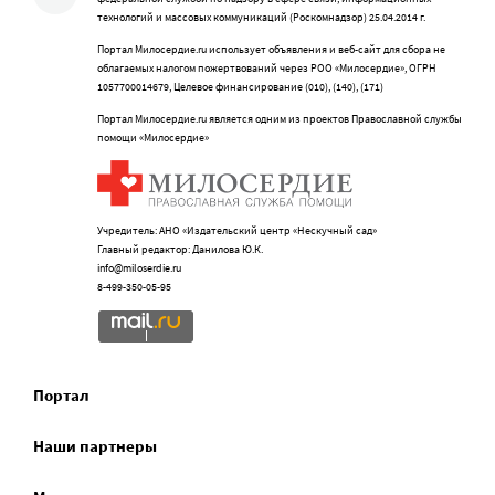
технологий и массовых коммуникаций (Роскомнадзор) 25.04.2014 г.
Портал Милосердие.ru использует объявления и веб-сайт для сбора не
облагаемых налогом пожертвований через РОО «Милосердие», ОГРН
1057700014679, Целевое финансирование (010), (140), (171)
Портал Милосердие.ru является одним из проектов Православной службы
помощи «Милосердие»
Учредитель: АНО «Издательский центр «Нескучный сад»
Главный редактор: Данилова Ю.К.
info@miloserdie.ru
8-499-350-05-95
Портал
Наши партнеры