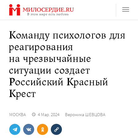
Перейти
к
содержанию
Команду психологов для
реагирования
на чрезвычайные
ситуации создает
Российский Красный
Крест
МОСКВА
4 Мар. 2024
Вероника ШЕВЦОВА