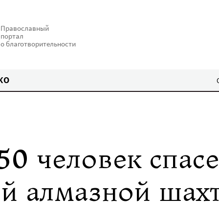
Православный
портал
о благотворительности
КО
50 человек спас
ой алмазной шах