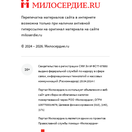
Перепечатка материалов сайта в интернете
возможна только при наличии активной
гиперссылки на оригинал материала на сайте
miloserdie.ru
© 2024 – 2026. Милосердие.ru
Свидетельство о регистрации СМИ Эл № ФС77-57850
16+
выдано федеральной службой по надзору в сфере
связи, информационных технологий и массовых
коммуникаций (Роскомнадзор) 25.04.2014 г.
Портал Милосердие.ru использует объявления и веб-
сайт для сбора не облагаемых налогом
пожертвований через РОО «Милосердие», ОГРН
1057700014679, Целевое финансирование (010), (140),
(171)
Портал Милосердие.ru является одним из проектов
Православной службы помощи «Милосердие»